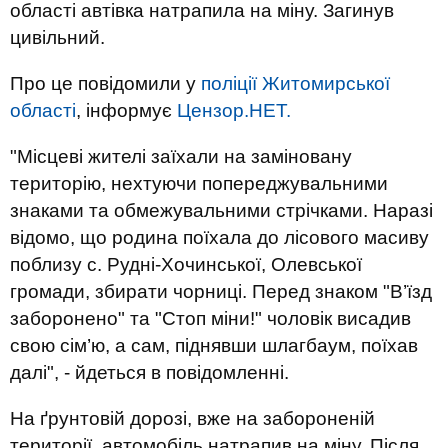
області автівка натрапила на міну. Загинув
цивільний.
Про це повідомили у
поліції Житомирської
області
, інформує
Цензор.НЕТ.
"Місцеві жителі заїхали на заміновану
територію, нехтуючи попереджувальними
знаками та обмежувальними стрічками. Наразі
відомо, що родина поїхала до лісового масиву
поблизу с. Рудні-Хочинської, Олевської
громади, збирати чорниці. Перед знаком "В’їзд
заборонено" та "Стоп міни!" чоловік висадив
свою сім’ю, а сам, піднявши шлагбаум, поїхав
далі", - йдеться в повідомленні.
На ґрунтовій дорозі, вже на забороненій
території, автомобіль натрапив на міну. Після