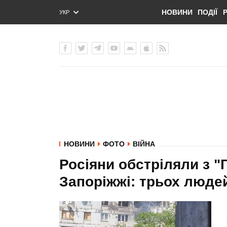
НОВИНИ
ПОДІЇ
УКР
ENG
РУС
НОВИНИ
ФОТО
ВІЙНА
Росіяни обстріляли з "
Запоріжжі: трьох люд