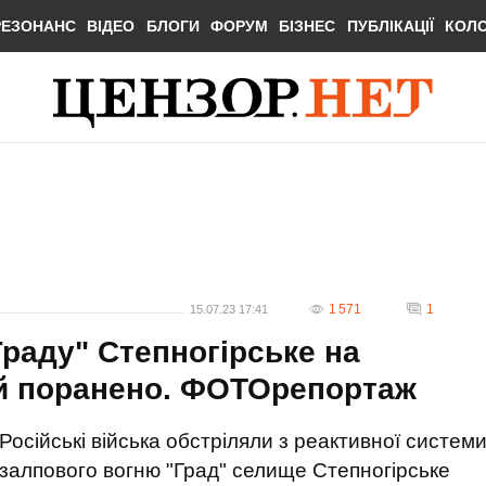
РЕЗОНАНС
ВІДЕО
БЛОГИ
ФОРУМ
БІЗНЕС
ПУБЛІКАЦІЇ
КОЛ
1 571
1
15.07.23 17:41
Граду" Степногірське на
ей поранено. ФОТОрепортаж
Російські війська обстріляли з реактивної систем
залпового вогню "Град" селище Степногірське