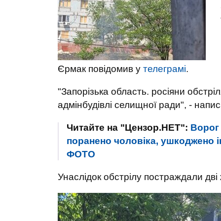
Єрмак повідомив у
телеграмі
.
"Запорізька область. росіяни обстрі
адмінбудівлі селищної ради", - напи
Читайте на "Цензор.НЕТ":
Ворог 
поранено чоловіка, ушкоджено і
ФОТО
Унаслідок обстрілу постраждали дві 