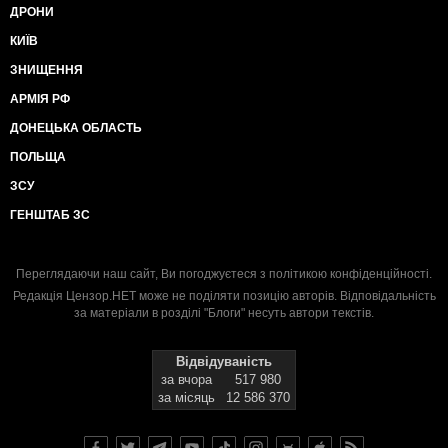
ДРОНИ
КИЇВ
ЗНИЩЕННЯ
АРМІЯ РФ
ДОНЕЦЬКА ОБЛАСТЬ
ПОЛЬЩА
ЗСУ
ГЕНШТАБ ЗС
Переглядаючи наш сайт, Ви погоджуєтеся з
політикою конфіденційності
.
Редакція Цензор.НЕТ може не поділяти позицію авторів. Відповідальність
за матеріали в розділі "Блоги" несуть автори текстів.
Відвідуваність
за вчора
517 980
за місяць
12 586 370