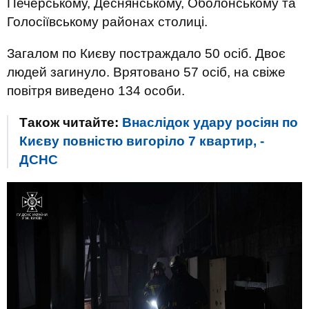
Печерському, Деснянському, Оболонському та
Голосіївському районах столиці.
Загалом по Києву постраждало 50 осіб. Двоє
людей загинуло. Врятовано 57 осіб, на свіже
повітря виведено 134 особи.
Також читайте:
Внаслідок удару росіян по
Києву повністю вигоріло 7 квартир, -
ДСНС