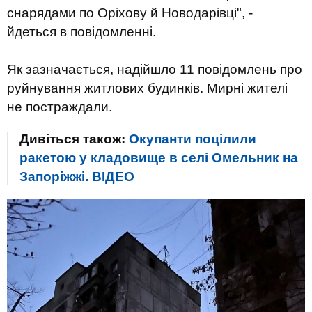
снарядами по Оріхову й Новодарівці", -
йдеться в повідомленні.
Як зазначається, надійшло 11 повідомлень про
руйнування житлових будинків. Мирні жителі
не постраждали.
Дивіться також:
Окупанти поцілили
ракетою у кладовище в селі Омельник на
Запоріжжі. ВIДЕО