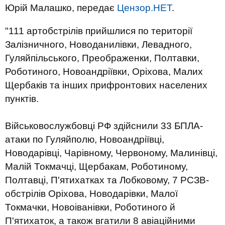
Юрій Малашко, передає
Цензор.НЕТ
.
"111 артобстрілів прийшлися по території
Залізничного, Новоданилівки, Левадного,
Гуляйпільського, Преображенки, Полтавки,
Роботиного, Новоандріївки, Оріхова, Малих
Щербаків та інших прифронтових населених
пунктів.
Військовослужбовці РФ здійснили 33 БПЛА-
атаки по Гуляйполю, Новоандріївці,
Новодарівці, Чарівному, Червоному, Малинівці,
Малій Токмачці, Щербакам, Роботиному,
Полтавці, П'ятихатках та Лобковому, 7 РСЗВ-
обстрілів Оріхова, Новодарівки, Малої
Токмачки, Новоіванівки, Роботиного й
П'ятихаток, а також вгатили 8 авіаційними