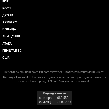
КИЇВ
РОСІЯ
ДРОНИ
АРМІЯ РФ
ПОЛЬЩА
ЗНИЩЕННЯ
АТАКА
ГЕНШТАБ ЗС
США
Переглядаючи наш сайт, Ви погоджуєтеся з
політикою конфіденційності
.
Редакція Цензор.НЕТ може не поділяти позицію авторів. Відповідальність
за матеріали в розділі "Блоги" несуть автори текстів.
Відвідуваність
за вчора
660 550
за місяць
12 586 370