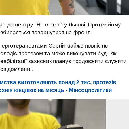
и - до центру "Незламні" у Львові. Протез йому
й збирається повернутися на фронт.
та ерготерапевтами Сергій майже повністю
володіє протезом та може виконувати будь-які
реабілітації захисник планує продовжити служити
повідомленні.
ємства виготовляють понад 2 тис. протезів
ерхніх кінцівок на місяць - Мінсоцполітики