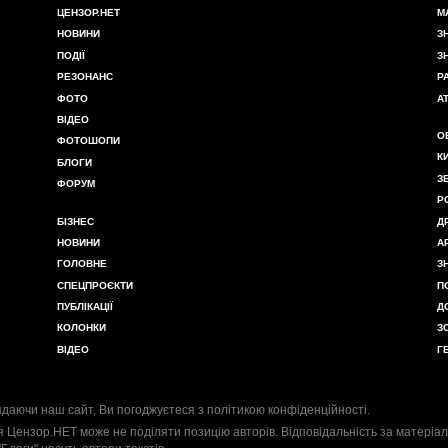
ЦЕНЗОР.НЕТ
М
НОВИНИ
З
ПОДІЇ
З
РЕЗОНАНС
Р
ФОТО
А
ВІДЕО
О
ФОТОШОПИ
К
БЛОГИ
З
ФОРУМ
Р
БІЗНЕС
Д
НОВИНИ
А
ГОЛОВНЕ
З
СПЕЦПРОЄКТИ
П
ПУБЛІКАЦІЇ
Д
КОЛОНКИ
З
ВІДЕО
Г
даючи наш сайт, Ви погоджуєтеся з
політикою конфіденційності
.
я Цензор.НЕТ може не поділяти позицію авторів. Відповідальність за матеріал