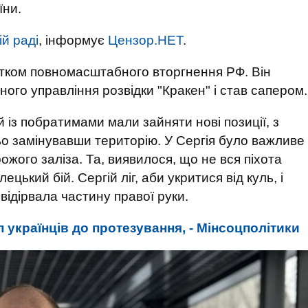
їни.
ій раді
, інформує
Цензор.НЕТ
.
чатком повномасштабного вторгнення РФ. Він
ного управління розвідки "Кракен" і став сапером.
й із побратимами мали зайняти нові позиції, з
ьо замінувавши територію. У Сергія було важливе
ожого заліза. Та, виявилося, що не вся піхота
ецький бій. Сергій ліг, аби укритися від куль, і
 відірвала частину правої руки.
 українців до протезування, - Мінсоцполітики