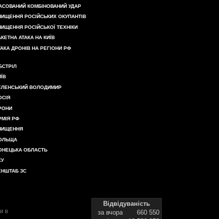
АСОВАНИЙ КОМБІНОВАНИЙ УДАР
НИЩЕННЯ РОСІЙСЬКИХ ОКУПАНТІВ
НИЩЕННЯ РОСІЙСЬКОЇ ТЕХНІКИ
АКЕТНА АТАКА НА КИЇВ
ТАКА ДРОНІВ НА РЕГІОНИ РФ
БСТРІЛ
ИЇВ
ЕЛЕНСЬКИЙ ВОЛОДИМИР
ОСІЯ
РОНИ
РМІЯ РФ
НИЩЕННЯ
ОЛЬЩА
ОНЕЦЬКА ОБЛАСТЬ
СУ
ЕНШТАБ ЗС
Відвідуваність
и в
за вчора
660 550