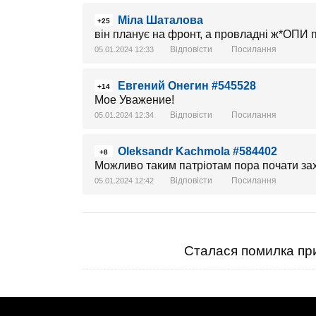
Міла Шаталова
+25
він планує на фронт, а провладні ж*ОПИ п
Відповісти
Посилання
05.01.2024 12:33
Евгений Онегин #545528
+14
Мое Уважение!
Відповісти
Посилання
05.01.2024 12:34
Oleksandr Kachmola #584402
+8
Можливо таким патріотам пора почати за
Відповісти
Посилання
05.01.2024 12:42
Сталася помилка при