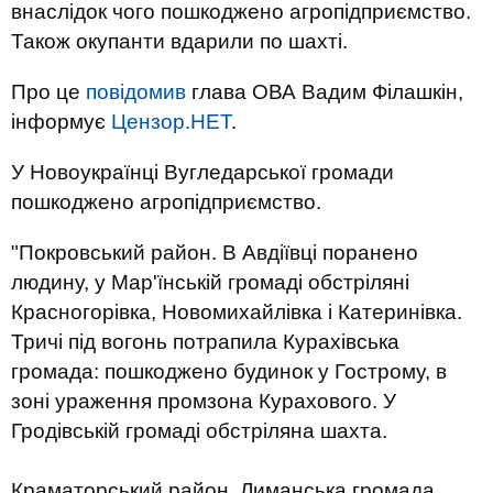
внаслідок чого пошкоджено агропідприємство.
Також окупанти вдарили по шахті.
Про це
повідомив
глава ОВА Вадим Філашкін,
інформує
Цензор.НЕТ
.
У Новоукраїнці Вугледарської громади
пошкоджено агропідприємство.
"Покровський район. В Авдіївці поранено
людину, у Мар'їнській громаді обстріляні
Красногорівка, Новомихайлівка і Катеринівка.
Тричі під вогонь потрапила Курахівська
громада: пошкоджено будинок у Гострому, в
зоні ураження промзона Курахового. У
Гродівській громаді обстріляна шахта.
Краматорський район. Лиманська громада