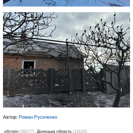
Автор:
Роман Русиченко
обстріл
(36077)
Донецька область
(11633)