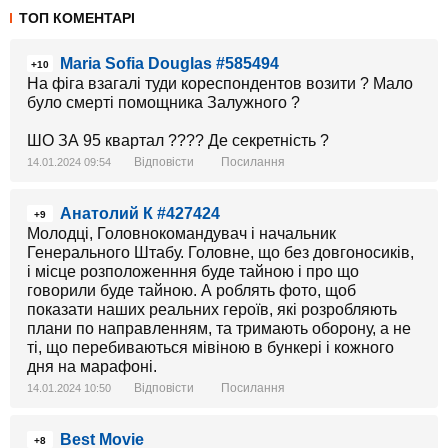
ТОП КОМЕНТАРІ
Maria Sofia Douglas #585494
+10
На фіга взагалі туди кореспондентов возити ? Мало
було смерті помощника Залужного ?
ШО ЗА 95 квартал ???? Де секретність ?
Відповісти
Посилання
14.01.2024 09:54
Анатолий К #427424
+9
Молодці, Головнокомандувач і начальник
Генерального Штабу. Головне, що без довгоносиків,
і місце розположенння буде тайною і про що
говорили буде тайною. А роблять фото, щоб
показати наших реальних героїв, які розробляють
плани по направленням, та тримають оборону, а не
ті, що перебиваються мівіною в бункері і кожного
дня на марафоні.
Відповісти
Посилання
14.01.2024 10:50
Best Movie
+8