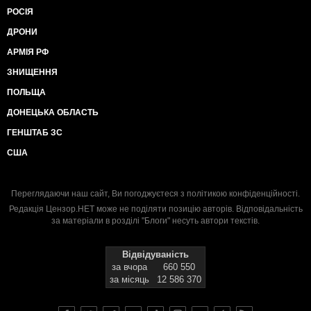
РОСІЯ
ДРОНИ
АРМІЯ РФ
ЗНИЩЕННЯ
ПОЛЬЩА
ДОНЕЦЬКА ОБЛАСТЬ
ГЕНШТАБ ЗС
США
Переглядаючи наш сайт, Ви погоджуєтеся з
політикою конфіденційності
.
Редакція Цензор.НЕТ може не поділяти позицію авторів. Відповідальність
за матеріали в розділі "Блоги" несуть автори текстів.
Відвідуваність
за вчора
660 550
за місяць
12 586 370