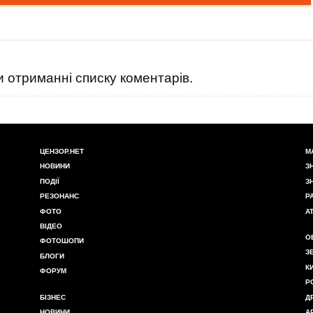
 отриманні списку коментарів.
ЦЕНЗОР.НЕТ
М
НОВИНИ
З
ПОДІЇ
З
РЕЗОНАНС
Р
ФОТО
А
ВІДЕО
О
ФОТОШОПИ
З
БЛОГИ
К
ФОРУМ
Р
БІЗНЕС
Д
НОВИНИ
А