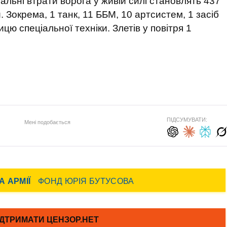
льні втрати ворога у живій силі становлять 437
и. Зокрема, 1 танк, 11 ББМ, 10 артсистем, 1 засіб
цю спеціальної техніки. Злетів у повітря 1
ПІДСУМУВАТИ:
Мені подобається