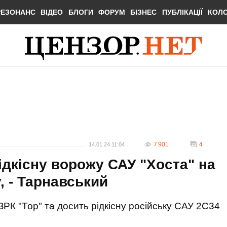
РЕЗОНАНС
ВІДЕО
БЛОГИ
ФОРУМ
БІЗНЕС
ПУБЛІКАЦІЇ
КОЛ
7 901
4
14.01.24 11:04
ідкісну ворожу САУ "Хоста" на
, - Тарнавський
РК "Тор" та досить рідкісну російську САУ 2С34