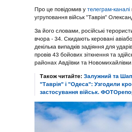
Про це повідомив у
телеграм-каналі
угруповання військ "Таврія" Олекса
За його словами, російські терорист
вчора - 34. Скидають керовані авіаб
декілька випадків задіяння для ударі
провів 43 бойових зіткнення та здій
районах Авдіївки та Новомихайлівки
Також читайте:
Залужний та Шап
"Таврія" і "Одеса": Узгодили кр
застосування військ. ФОТОрепо