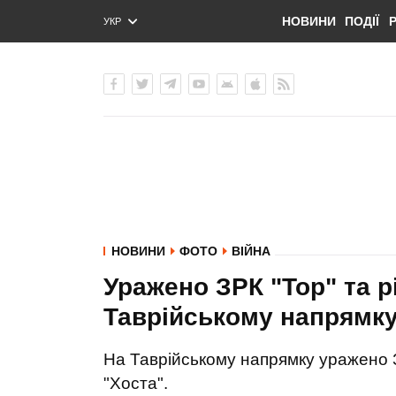
НОВИНИ
ПОДІЇ
УКР
ENG
РУС
НОВИНИ
ФОТО
ВІЙНА
Уражено ЗРК "Тор" та р
Таврійському напрямку
На Таврійському напрямку уражено З
"Хоста".