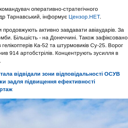
командувач оперативно-стратегічного
ндр Тарнавський, інформує
Цензор.НЕТ
.
и продовжують активно завдавати авіаударів. За
омби. Більшість - на Донеччині. Також зафіксовано
в гелікоптерів Ка-52 та штурмовиків Су-25. Ворог
снив 914 артобстрілів. Концентрують зусилля в
.
тала відвідали зони відповідальності ОСУВ
оки задля підвищення ефективності
ртаж