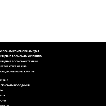
АСОВАНИЙ КОМБІНОВАНИЙ УДАР
НИЩЕННЯ РОСІЙСЬКИХ ОКУПАНТІВ
НИЩЕННЯ РОСІЙСЬКОЇ ТЕХНІКИ
АКЕТНА АТАКА НА КИЇВ
ТАКА ДРОНІВ НА РЕГІОНИ РФ
БСТРІЛ
ЕЛЕНСЬКИЙ ВОЛОДИМИР
ИЇВ
ОСІЯ
РОНИ
РМІЯ РФ