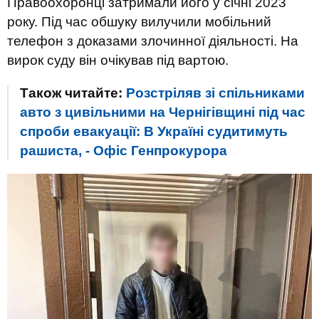
Правоохоронці затримали його у січні 2023
року. Під час обшуку вилучили мобільний
телефон з доказами злочинної діяльності. На
вирок суду він очікував під вартою.
Також читайте:
Розстріляв зі спільниками
авто з цивільними на Чернігівщині під час
спроби евакуації: В Україні судитимуть
рашиста, - Офіс Генпрокурора