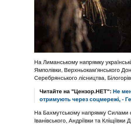
На Лиманському напрямку українські 
Ямполівки, Верхньокам’янського Дон
Серебрянського лісництва, Білогорів
Читайте на "Цензор.НЕТ":
Не ме
отримують через соцмережі, - Г
На Бахмутському напрямку Силами о
Іванівського, Андріївки та Кліщіївки 