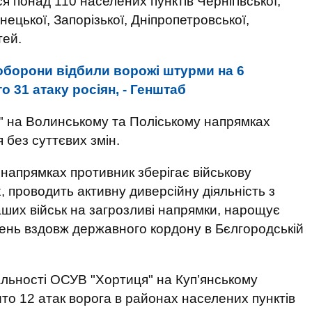
 понад 110 населених пунктів Чернігівської,
онецької, Запорізької, Дніпропетровської,
тей.
оборони відбили ворожі штурми на 6
о 31 атаку росіян, - Генштаб
іч" на Волинському та Поліському напрямках
без суттєвих змін.
напрямках противник зберігає військову
 проводить активну диверсійну діяльність з
их військ на загрозливі напрямки, нарощує
ень вздовж державного кордону в Бєлгородській
дальності ОСУВ "Хортиця" на Куп’янському
о 12 атак ворога в районах населених пунктів