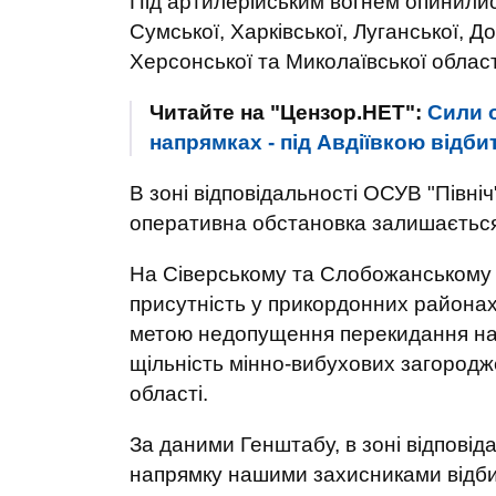
Під артилерійським вогнем опинилися
Сумської, Харківської, Луганської, Д
Херсонської та Миколаївської облас
Читайте на "Цензор.НЕТ":
Сили 
напрямках - під Авдіївкою відбит
В зоні відповідальності ОСУВ "Півн
оперативна обстановка залишається 
На Сіверському та Слобожанському 
присутність у прикордонних районах,
метою недопущення перекидання наш
щільність мінно-вибухових загородж
області.
За даними Генштабу, в зоні відпові
напрямку нашими захисниками відбит