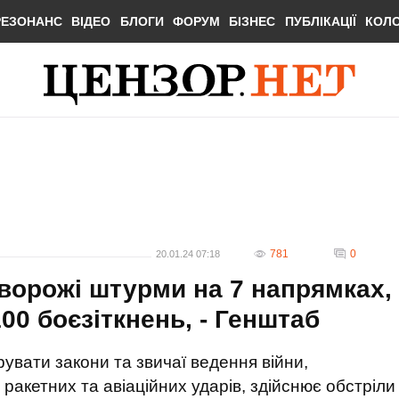
РЕЗОНАНС
ВІДЕО
БЛОГИ
ФОРУМ
БІЗНЕС
ПУБЛІКАЦІЇ
КОЛ
781
0
20.01.24 07:18
ворожі штурми на 7 напрямках,
0 боєзіткнень, - Генштаб
увати закони та звичаї ведення війни,
 ракетних та авіаційних ударів, здійснює обстріли