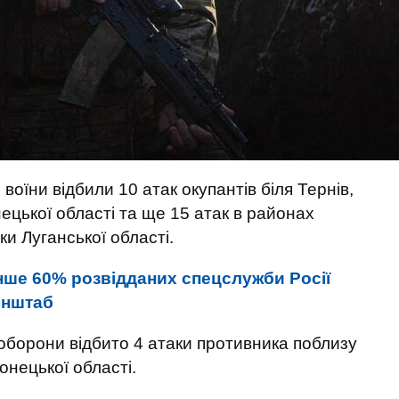
воїни відбили 10 атак окупантів біля Тернів,
ецької області та ще 15 атак в районах
ки Луганської області.
нше 60% розвідданих спецслужби Росії
енштаб
борони відбито 4 атаки противника поблизу
Донецької області.