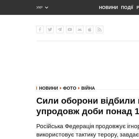
НОВИНИ
ПОДІЇ
УКР
ENG
РУС
НОВИНИ
ФОТО
ВІЙНА
Сили оборони відбили 
упродовж доби понад 10
Російська Федерація продовжує ігнор
використовує тактику терору, завдає