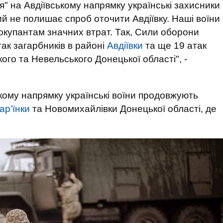
ія" на Авдіївському напрямку українські захисники
й не полишає спроб оточити Авдіївку. Наші воїни
окупантам значних втрат. Так, Сили оборони
ак загарбників в районі
Авдіївки
та ще 19 атак
го та Невельського Донецької області", -
кому напрямку українські воїни продовжують
ар’їнки
та Новомихайлівки Донецької області, де