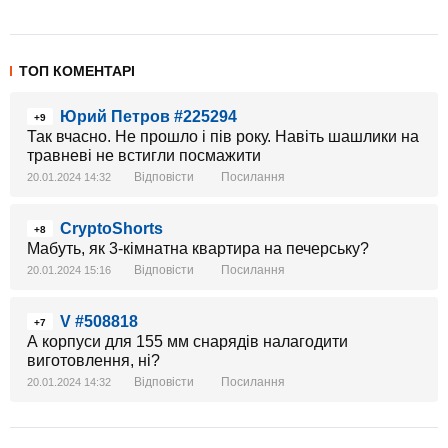
ТОП КОМЕНТАРІ
Юрий Петров #225294
+9
Так вчасно. Не прошло і пів року. Навіть шашлики на
травневі не встигли посмажити
Відповісти
Посилання
20.01.2024 14:32
CryptoShorts
+8
Мабуть, як 3-кімнатна квартира на печерську?
Відповісти
Посилання
20.01.2024 15:16
V #508818
+7
А корпуси для 155 мм снарядів налагодити
виготовлення, ні?
Відповісти
Посилання
20.01.2024 14:32