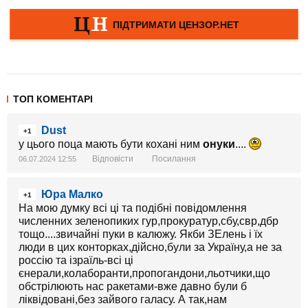
ТОП КОМЕНТАРІ
Dust
+1
у цього поца мають бути кохані ним
онуки
....
Відповісти
Посилання
06.07.2024 12:55
Юра Малко
+1
На мою думку всі ці та подібні повідомлення
численних зеленопиких гур,прокуратур,сбу,свр,дбр
тощо....звичайні пуки в калюжу. Якби ЗЕлень і їх
люди в цих конторках,дійсно,були за Україну,а не за
россію та ізраїль-всі ці
єнерали,колаборанти,пропогандони,льотчики,що
обстрілюють нас ракетами-вже давно були б
ліквідовані,без зайвого галасу. А так,нам