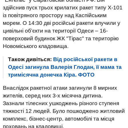
здійснив пуск трьох крилатих ракет типу Х-101
із повітряного простору над Каспійським
морем. О 14:30 дві російські ракети влучили у
цивільні об’єкти на території Одеси – 16-
поверховий будинок ЖК "Тірас" та територію
Новоміського кладовища.
Також дивіться:
Від російської ракети в
Одесі загинула Валерія Глодан, її мама та
тримісячна донечка Кіра. ФОТО
Внаслідок ракетної атаки загинули 8 мирних
жителів, серед них 3-х місячна дитина.
Зазнали тілесних ушкоджень різного ступеня
тяжкості 12 людей. Було пошкоджено житловий
комплекс, бізнес-центр, автомобілі та місця
поховань на кладовищі.