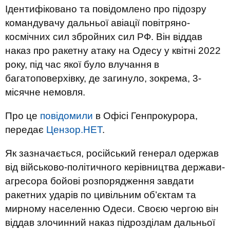
Ідентифіковано та повідомлено про підозру
командувачу дальньої авіації повітряно-
космічних сил збройних сил РФ. Він віддав
наказ про ракетну атаку на Одесу у квітні 2022
року, під час якої було влучання в
багатоповерхівку, де загинуло, зокрема, 3-
місячне немовля.
Про це
повідомили
в Офісі Генпрокурора,
передає
Цензор.НЕТ
.
Як зазначається, російський генерал одержав
від військово-політичного керівництва держави-
агресора бойові розпорядження завдати
ракетних ударів по цивільним об’єктам та
мирному населенню Одеси. Своєю чергою він
віддав злочинний наказ підрозділам дальньої