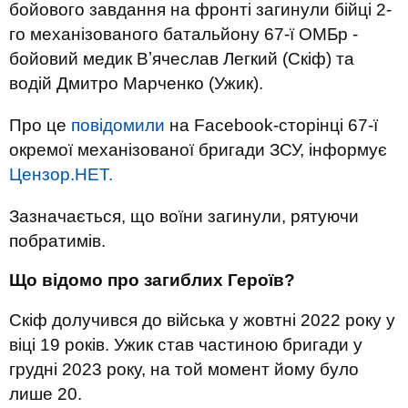
бойового завдання на фронті загинули бійці 2-
го механізованого батальйону 67-ї ОМБр -
бойовий медик Вʼячеслав Легкий (Скіф) та
водій Дмитро Марченко (Ужик).
Про це
повідомили
на Facebook-сторінці 67-ї
окремої механізованої бригади ЗСУ, інформує
Цензор.НЕТ.
Зазначається, що воїни загинули, рятуючи
побратимів.
Що відомо про загиблих Героїв?
Скіф долучився до війська у жовтні 2022 року у
віці 19 років. Ужик став частиною бригади у
грудні 2023 року, на той момент йому було
лише 20.