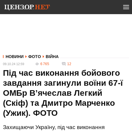
НОВИНИ
ФОТО
ВІЙНА
6 765
12
09.10.24 12:59
Під час виконання бойового
завдання загинули воїни 67-ї
ОМБр В’ячеслав Легкий
(Скіф) та Дмитро Марченко
(Ужик). ФОТО
Захищаючи Україну, під час виконання