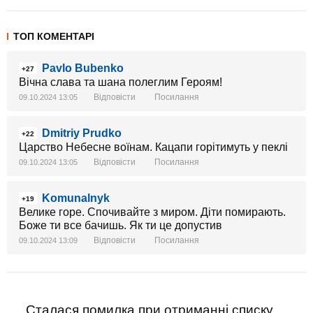
ТОП КОМЕНТАРІ
Pavlo Bubenko
+27
Вічна слава та шана полеглим Героям!
Відповісти
Посилання
09.10.2024 13:05
Dmitriy Prudko
+22
Царство Небесне воїнам. Кацапи горітимуть у пеклі
Відповісти
Посилання
09.10.2024 13:05
Komunalnyk
+19
Велике горе. Спочивайте з миром. Діти помирають.
Боже ти все бачишь. Як ти це допустив
Відповісти
Посилання
09.10.2024 13:09
Сталася помилка при отриманні списку