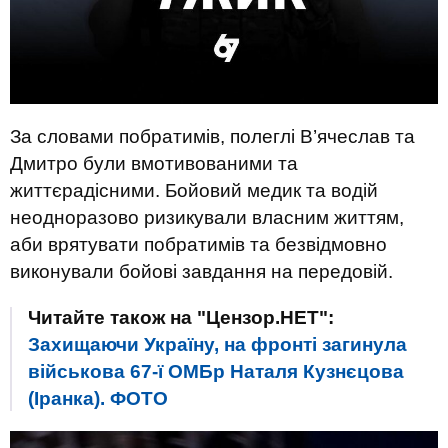
За словами побратимів, полеглі В’ячеслав та
Дмитро були вмотивованими та
життєрадісними. Бойовий медик та водій
неодноразово ризикували власним життям,
аби врятувати побратимів та безвідмовно
виконували бойові завдання на передовій.
Читайте також на "Цензор.НЕТ":
Захищаючи Україну, на фронті загинула
військова 67-ї ОМБр Наталя Кузнєцова
(Іранка). ФОТО