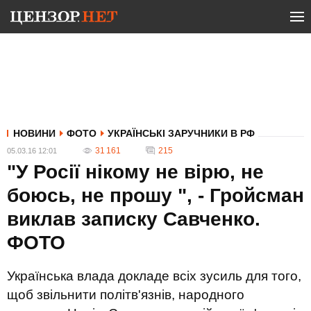
НОВИНИ
ФОТО
УКРАЇНСЬКІ ЗАРУЧНИКИ В РФ
31 161
215
05.03.16 12:01
"У Росії нікому не вірю, не
боюсь, не прошу ", - Гройсман
виклав записку Савченко.
ФОТО
Українська влада докладе всіх зусиль для того,
щоб звільнити політв'язнів, народного