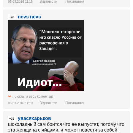
Відповісти
Посилання
05.03.2016 11:18
nevs nevs
+46
показати весь коментар
Відповісти
Посилання
05.03.2016 11:10
увасяхарьков
+37
шоколадный сам боится что ее выпустят, потому что
эта женщина с яйцами, и может повести за собой ,