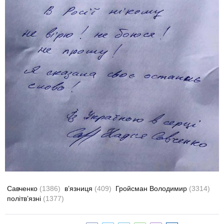
Савченко
(1386)
в’язниця
(409)
Гройсман Володимир
(3314)
політв’язні
(1377)