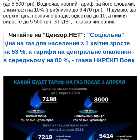
(до 5 500 грн). Водночас повний тариф, за його словами,
знизиться на 10% (приблизно до 6 470 грн). "Я думаю, що
верхня ціна незначно впаде, відсотків до 10, а нижня
виросте до 5 500 грн. З ПДВ", - сказав чиновник.
Читайте на "Цензор.НЕТ":
"Соціальна"
ціна на газ для населення з 1 квітня зросте
на 53 %, а тарифи на центральне опалення -
в середньому на 80 %, - глава НКРЕКП Вовк