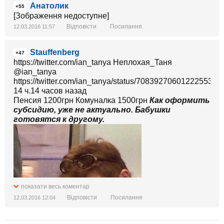
Анатолик
+55
[Зображення недоступне]
Відповісти
Посилання
12.03.2016 11:57
Stauffenberg
+47
https://twitter.com/ian_tanya Неплохая_Taня
https://twitter.com/ian_tanya/status/708392706012225538
14 ч.14 часов назад
Пенсия 1200грн Комуналка 1500грн
Как оформить
субсидию, уже не актуально. Бабушки
готовятся к другому.
показати весь коментар
Відповісти
Посилання
12.03.2016 12:04