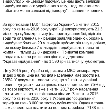
видобутку. У кінцевому підсумку це нам дасть великий
видобуток нашого українського газу, і тоді ми станемо
набагато менш залежні від імпорту", - заявив чиновник.
За прогнозами НАК "Нафтогаз України", з квітня 2015
року по квітень 2016 року українці використовують 21,3
мільярда кубометрів газу (на приготування їжі, підігрів
води та опалення). Як раніше заявляв Яценюк, Україна
видобуває близько 20 мільярдів кубометрів газу щорічно,
при цьому близько 7 мільярдів видобувають приватні
компанії і тільки 12,8 - державні. Приватні компанії
продають газ за ринковою ціною, а державна
"Укргазвидобування" - по 1 590 грн за тисячу кубометрів.
Ще у 2015 році Україна підписала з МВФ меморандум,
згідно з яким ціна на газ для населення має зрости на
285%. У документі говориться, що з 1 квітня українці
повинні купувати газ за ціною, яка не нижче, ніж 75% від
світової вартості. А вже в квітні 2017 року населення
платитиме за газ за світовими цінами. З жовтня 2015
року по квітень 2016 року в Україні діє "соціальний"
тариф на газ - 3 600 за тисячу кубометрів. Однак у травні
всім доведеться платити за повним тарифом - 7188 грн.