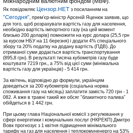
Міжнародним валютним фондом (МВФ).
Цензор.НЕТ
Як повідомляє
з посиланням на
"Сегодня"
, прем'єр-міністр Арсеній Яценюк заявив, що
для того, щоб розрахувати вартість газу для населення,
необхідно вартість імпортного газу (на цей момент
близько 200 доларів) помножити на курс долара (25,5 грн
за курсом НБУ на 11 березня) і додати 4% спеціального
збору та 20% податку на додану вартість (ПДВ). До
отриманої суми додається вартість транспортування
(895,8 грн). В результаті тисяча кубометрів газу буде
коштувати 7219 грн., а 75% від цієї суми (мінімальна
вартість газу для українців) - 5 414 грн.
За квітень, відповідно до формули, українцям
доведеться за 200 кубометрів (соціальна норма
споживання газу на місяць) заплатити замість 720 грн - 1
082. А вже в травні такий же обсяг "блакитного палива"
обійдеться в 1 442 грн.
При цьому глава Національної комісії з регулювання у
сфері енергетики і комунальних послуг (НКРЕКП) Дмитро
Вовк прогнозує з 1 квітня підвищення мінімального
тарифу на газ для населення і теплокомуненерго на 53%