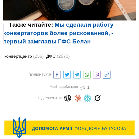
Также читайте:
Мы сделали работу
конвертаторов более рискованной, -
первый замглавы ГФС Белан
конвертцентр
(235)
ДФС
(2570)
ПОДІЛИТИСЯ:
Мені подобається
1
ПІДСУМУВАТИ: