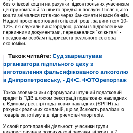
безготівкові кошти на рахунки підконтрольних учасникам
центру компаній за нібито придбані послуги. Після цього
кошти знімалися готівкою через банкомати й каси банків.
Надалі проконвертовані готівкові гроші, за винятком 10-
12%, які служили винагородою, разом із підробленими
первинними документами, передавалися "клієнтам" -
посадовим особам підприємств реального сектора
економіки.
Також читайте:
Суд заарештував
організатора підпільного цеху з
виготовлення фальсифікованого алкоголю
в Дніпропетровську, - ДФС. ФОТОрепортаж
Також зловмисники сформували штучний податковий
кредит із ПДВ шляхом реєстрації податкових накладних
в Єдиному реєстрі податкових накладних (ЄРПН) за
рахунок реальних компаній, що здійснюють реалізацію
товарів за готівку від підприємств-імпортерів.
У своїй протиправній діяльності учасники групи
використовували розрахункові рахунки, відкриті в 7