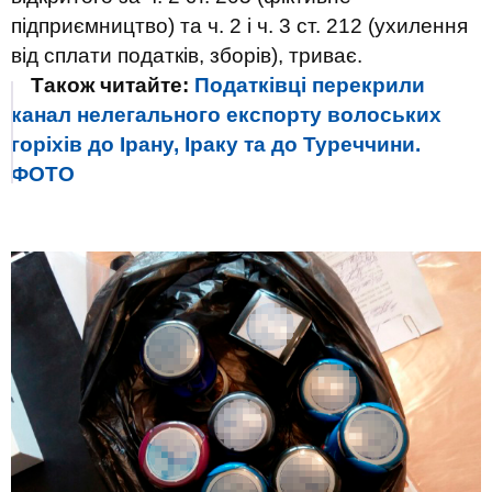
підприємництво) та ч. 2 і ч. 3 ст. 212 (ухилення
від сплати податків, зборів), триває.
Також читайте:
Податківці перекрили
канал нелегального експорту волоських
горіхів до Ірану, Іраку та до Туреччини.
ФОТО