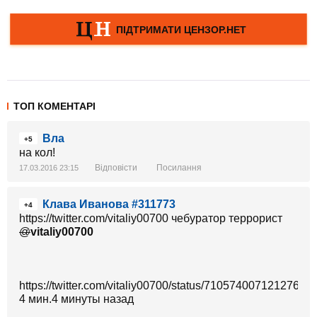
ТОП КОМЕНТАРІ
Вла
+5
на кол!
Відповісти
Посилання
17.03.2016 23:15
Клава Иванова #311773
+4
https://twitter.com/vitaliy00700 чебуратор террорист
@
vitaliy00700
https://twitter.com/vitaliy00700/status/71057400712127692
4 мин.4 минуты назад