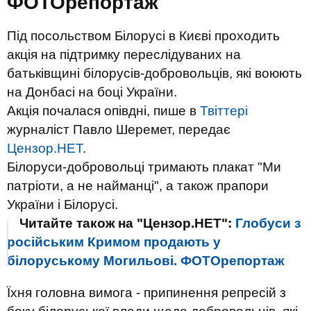
ФОТОрепортаж
Під посольством Білорусі в Києві проходить
акція на підтримку переслідуваних на
батьківщині білорусів-добровольців, які воюють
на Донбасі на боці України.
Акція почалася опівдні, пише в
Твіттері
журналіст Павло Шеремет, передає
Цензор.НЕТ
.
Білоруси-добровольці тримають плакат "Ми
патріоти, а не найманці", а також прапори
України і Білорусі.
Читайте також на "Цензор.НЕТ":
Глобуси з
російським Кримом продають у
білоруському Могильові. ФОТОрепортаж
Їхня головна вимога - припинення репресій з