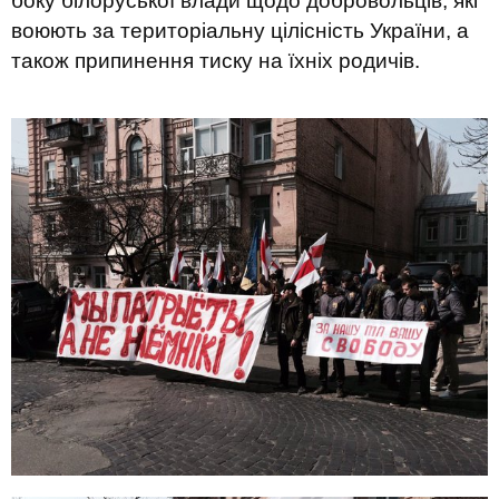
боку білоруської влади щодо добровольців, які
воюють за територіальну цілісність України, а
також припинення тиску на їхніх родичів.