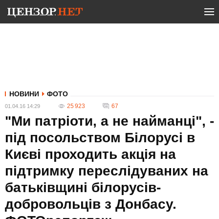
НОВИНИ
ФОТО
25 923
67
01.04.16 14:29
"Ми патріоти, а не найманці", -
під посольством Білорусі в
Києві проходить акція на
підтримку переслідуваних на
батьківщині білорусів-
добровольців з Донбасу.