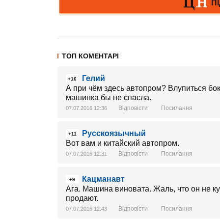
ТОП КОМЕНТАРІ
Гелий
+16
А при чём здесь автопром? Влупиться бок
машинка бы не спасла.
Відповісти
Посилання
07.07.2016 12:36
Русскоязычный
+11
Вот вам и китайский автопром.
Відповісти
Посилання
07.07.2016 12:31
Кацманавт
+9
Ага. Машина виновата. Жаль, что он не к
продают.
Відповісти
Посилання
07.07.2016 12:43