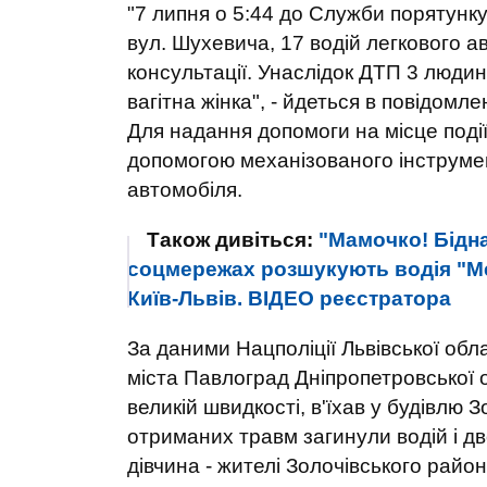
"7 липня о 5:44 до Служби порятунку
вул. Шухевича, 17 водій легкового ав
консультації. Унаслідок ДТП 3 людин
вагітна жінка", - йдеться в повідомлен
Для надання допомоги на місце поді
допомогою механізованого інструме
автомобіля.
Також дивіться:
"Мамочко! Бідна
соцмережах розшукують водія "Ме
Київ-Львів. ВІДЕО реєстратора
За даними Нацполіції Львівської обла
міста Павлоград Дніпропетровської 
великій швидкості, в'їхав у будівлю Зо
отриманих травм загинули водій і дв
дівчина - жителі Золочівського район