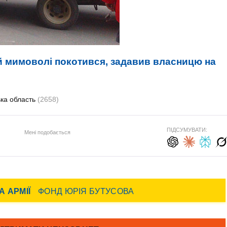
й мимоволі покотився, задавив власницю на
ька область
(2658)
ПІДСУМУВАТИ:
Мені подобається