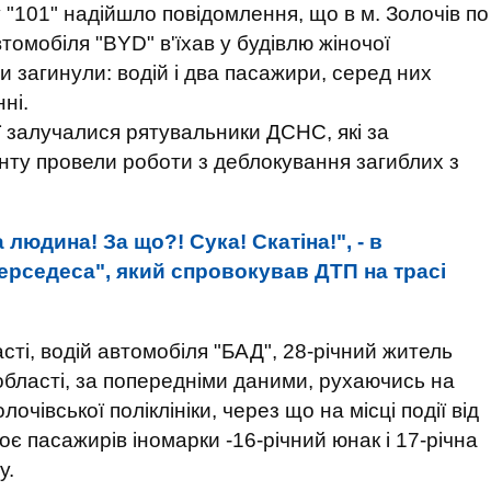
 "101" надійшло повідомлення, що в м. Золочів по
томобіля "BYD" в'їхав у будівлю жіночої
и загинули: водій і два пасажири, серед них
ні.
ї залучалися рятувальники ДСНС, які за
нту провели роботи з деблокування загиблих з
 людина! За що?! Сука! Скатіна!", - в
рседеса", який спровокував ДТП на трасі
сті, водій автомобіля "БАД", 28-річний житель
області, за попередніми даними, рухаючись на
лочівської поліклініки, через що на місці події від
оє пасажирів іномарки -16-річний юнак і 17-річна
у.