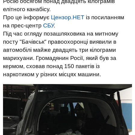
Росію обсягом понад двадцять кілограмів
елітного канабісу.
Про це інформує
Цензор.НЕТ
із посиланням
на прес-центр
СБУ
.
Під час огляду позашляховика на митному
посту "Бачівськ" правоохоронці виявили в
автомобілі майже двадцять три кілограми
марихуани. Громадянин Росії, який був за
кермом, сховав понад 150 пакетів із
наркотиком у різних місцях машини.