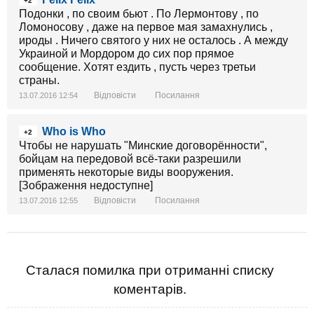
+2
Подонки , по своим бьют . По Лермонтову , по
Ломоносову , даже на первое мая замахнулись ,
ироды . Ничего святого у них не осталось . А между
Украиной и Мордором до сих пор прямое
сообщение. Хотят ездить , пусть через третьи
страны.
Відповісти
Посилання
13.07.2016 12:54
Who is Who
+2
Чтобы не нарушать "Минские договорённости",
бойцам на передовой всё-таки разрешили
применять некоторые виды вооружения.
[Зображення недоступне]
Відповісти
Посилання
13.07.2016 12:55
Сталася помилка при отриманні списку
коментарів.