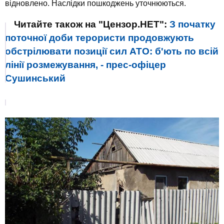
відновлено. Наслідки пошкоджень уточнюються.
Читайте також на "Цензор.НЕТ":
З початку
поточної доби терористи продовжують
обстрілювати позиції сил АТО: б'ють по всій
лінії розмежування, - прес-офіцер
Сушинський