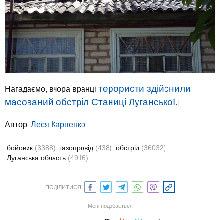
терористи здійснили
Нагадаємо, вчора вранці
масований обстріл Станиці Луганської.
Автор:
Леся Карпенко
бойовик
(3388)
газопровід
(438)
обстріл
(36032)
Луганська область
(4916)
ПОДІЛИТИСЯ:
Мені подобається