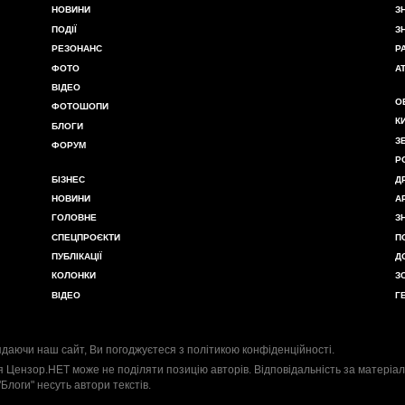
НОВИНИ
З
ПОДІЇ
З
РЕЗОНАНС
Р
ФОТО
А
ВІДЕО
О
ФОТОШОПИ
К
БЛОГИ
З
ФОРУМ
Р
БІЗНЕС
Д
НОВИНИ
А
ГОЛОВНЕ
З
СПЕЦПРОЄКТИ
П
ПУБЛІКАЦІЇ
Д
КОЛОНКИ
З
ВІДЕО
Г
даючи наш сайт, Ви погоджуєтеся з
політикою конфіденційності
.
я Цензор.НЕТ може не поділяти позицію авторів. Відповідальність за матеріал
"Блоги" несуть автори текстів.