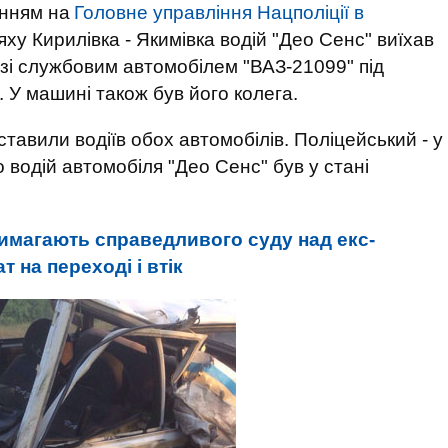
анням на
Головне управління Нацполіції в
яху Кирилівка - Якимівка водій "Део Сенс" виїхав
я зі службовим автомобілем "ВАЗ-21099" під
 У машині також був його колега.
тавили водіїв обох автомобілів. Поліцейський - у
 водій автомобіля "Део Сенс" був у стані
имагають справедливого суду над екс-
т на переході і втік