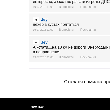
интересно, а сколько раз эти из роты ДПС
Відповісти
Посилання
19.07.2016 11:08
Jey
+5
нехер в кустах прятаться
Відповісти
Посилання
19.07.2016 11:02
Jey
+4
А кстати....на 18 км не дороги Энергодар-
а направления...
Відповісти
Посилання
19.07.2016 11:03
Сталася помилка при
ПРО НАС