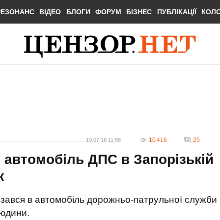
РЕЗОНАНС
ВІДЕО
БЛОГИ
ФОРУМ
БІЗНЕС
ПУБЛІКАЦІЇ
КОЛ
10 416
25
19.07.16 11:58
в автомобіль ДПС в Запорізькій
ж
врізався в автомобіль дорожньо-патрульної служби
людини.