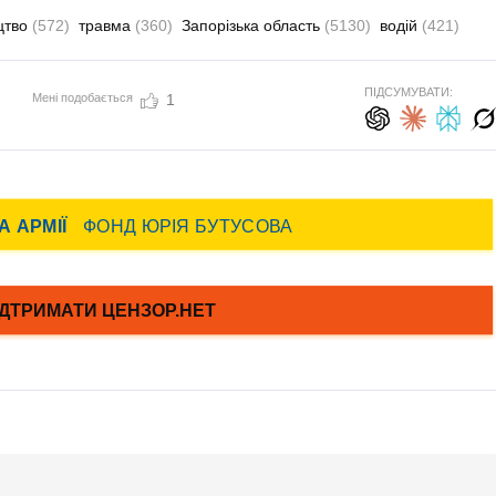
цтво
(572)
травма
(360)
Запорізька область
(5130)
водій
(421)
ПІДСУМУВАТИ:
Мені подобається
1