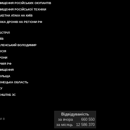
НИЩЕННЯ РОСІЙСЬКИХ ОКУПАНТІВ
НИЩЕННЯ РОСІЙСЬКОЇ ТЕХНІКИ
АКЕТНА АТАКА НА КИЇВ
ТАКА ДРОНІВ НА РЕГІОНИ РФ
БСТРІЛ
ИЇВ
ЕЛЕНСЬКИЙ ВОЛОДИМИР
ОСІЯ
РОНИ
РМІЯ РФ
НИЩЕННЯ
ОЛЬЩА
ОНЕЦЬКА ОБЛАСТЬ
СУ
ЕНШТАБ ЗС
Відвідуваність
и в
за вчора
660 550
за місяць
12 586 370