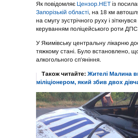
Як повідомляє
Цензор.НЕТ
із посил
Запорізькій області
, на 18 км автошл
на смугу зустрічного руху і зіткнувс
керуванням поліцейського роти ДПС.
У Якимівську центральну лікарню дос
тяжкому стані. Було встановлено, що
алкогольного сп'яніння.
Також читайте:
Жителі Малина в
міліціонером, який збив двох дівча