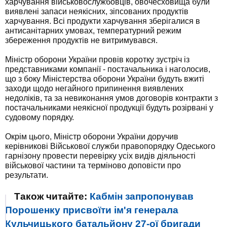
харчування військовослужбовців, овочесховища були
виявлені запаси неякісних, зіпсованих продуктів
харчування. Всі продукти харчування зберігалися в
антисанітарних умовах, температурний режим
збереження продуктів не витримувався.
Міністр оборони України провів коротку зустріч із
представниками компанії - постачальника і наголосив,
що з боку Міністерства оборони України будуть вжиті
заходи щодо негайного припинення виявлених
недоліків, та за невиконання умов договорів контракти з
постачальниками неякісної продукції будуть розірвані у
судовому порядку.
Окрім цього, Міністр оборони України доручив
керівникові Військової служби правопорядку Одеського
гарнізону провести перевірку усіх видів діяльності
військової частини та терміново доповісти про
результати.
Також читайте:
Кабмін запропонував
Порошенку присвоїти ім'я генерала
Кульчицького батальйону 27-ої бригади