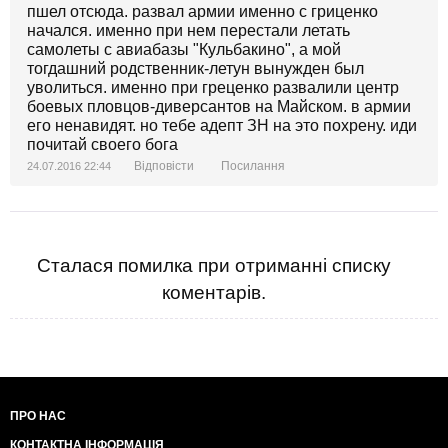
пшел отсюда. развал армии именно с гриценко
начался. именно при нем перестали летать
самолеты с авиабазы "Кульбакино", а мой
тогдашний родственник-летун вынужден был
уволиться. именно при греценко развалили центр
боевых пловцов-диверсантов на Майском. в армии
его ненавидят. но тебе адепт ЗН на это похрену. иди
почитай своего бога
Відповісти
Посилання
24.07.2016 22:44
Сталася помилка при отриманні списку
коментарів.
ПРО НАС
КОНТАКТНА ІНФОРМАЦІЯ