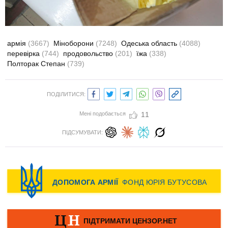
армія
(3667)
Міноборони
(7248)
Одеська область
(4088)
перевірка
(744)
продовольство
(201)
їжа
(338)
Полторак Степан
(739)
ПОДІЛИТИСЯ:
Мені подобається
11
ПІДСУМУВАТИ: