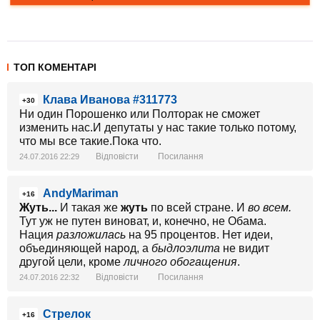
ТОП КОМЕНТАРІ
Клава Иванова #311773
+30
Ни один Порошенко или Полторак не сможет
изменить нас.И депутаты у нас такие только потому,
что мы все такие.Пока что.
Відповісти
Посилання
24.07.2016 22:29
AndyMariman
+16
Жуть...
И такая же
жуть
по всей стране. И
во всем.
Тут уж не путен виноват, и, конечно, не Обама.
Нация
разложилась
на 95 процентов. Нет идеи,
объединяющей народ, а
быдлоэлита
не видит
другой цели, кроме
личного обогащения
.
Відповісти
Посилання
24.07.2016 22:32
Стрелок
+16