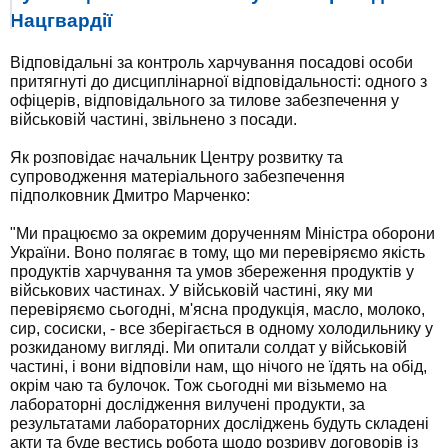
Нацгвардії
Відповідальні за контроль харчування посадові особи
притягнуті до дисциплінарної відповідальності: одного з
офіцерів, відповідального за тилове забезпечення у
військовій частині, звільнено з посади.
Як розповідає начальник Центру розвитку та
супроводження матеріального забезпечення
підполковник Дмитро Марченко:
"Ми працюємо за окремим дорученням Міністра оборони
України. Воно полягає в тому, що ми перевіряємо якість
продуктів харчування та умов збереження продуктів у
військових частинах. У військовій частині, яку ми
перевіряємо сьогодні, м'ясна продукція, масло, молоко,
сир, сосиски, - все зберігається в одному холодильнику у
розкиданому вигляді. Ми опитали солдат у військовій
частині, і вони відповіли нам, що нічого не їдять на обід,
окрім чаю та булочок. Тож сьогодні ми візьмемо на
лабораторні дослідження вилучені продукти, за
результатами лабораторних досліджень будуть складені
акти та буде вестись робота щодо розриву договорів із