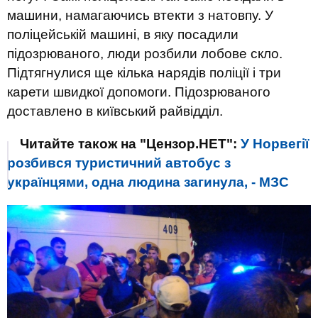
машини, намагаючись втекти з натовпу. У
поліцейській машині, в яку посадили
підозрюваного, люди розбили лобове скло.
Підтягнулися ще кілька нарядів поліції і три
карети швидкої допомоги. Підозрюваного
доставлено в київський райвідділ.
Читайте також на "Цензор.НЕТ":
У Норвегії
розбився туристичний автобус з
українцями, одна людина загинула, - МЗС