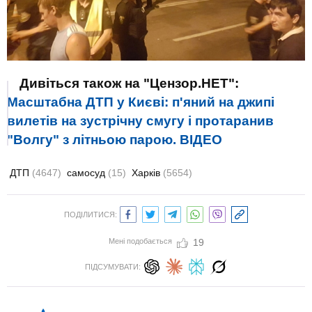
Дивіться також на "Цензор.НЕТ":
Масштабна ДТП у Києві: п'яний на джипі
вилетів на зустрічну смугу і протаранив
"Волгу" з літньою парою. ВIДЕО
ДТП
(4647)
самосуд
(15)
Харків
(5654)
ПОДІЛИТИСЯ:
Мені подобається
19
ПІДСУМУВАТИ: