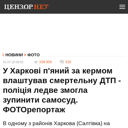
НОВИНИ
ФОТО
108 309
318
31.07.16 09:02
У Харкові п'яний за кермом
влаштував смертельну ДТП -
поліція ледве змогла
зупинити самосуд.
ФОТОрепортаж
В одному з районів Харкова (Салтівка) на