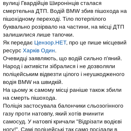
вулиці Гвардійців Широнінців сталася
смертельна ДТП. Водій BMW збив пішохода на
пішохідному переході. Тіло потерпілого
буквально розірвало на частини, на місці ДТП
залишилися лише тапочки.
Як передає
Цензор.НЕТ
, про це пише місцевий
ресурс
Харків Один
.
Очевидці заявляють, що водій сильно п'яний.
Народ і активісти зібралися і не дозволяли
поліцейським відвезти цілого і неушкодженого
водія BMW на швидкій.
На цьому ж самому місці раніше також збили
на смерть пішохода.
Поліція застосувала балончики сльозогінного
газу проти натовпу, який хотів вчинити
самосуд. У натовпі кричали "Відрізати водієві
ногу!". Самі поліцейські так само посідали в