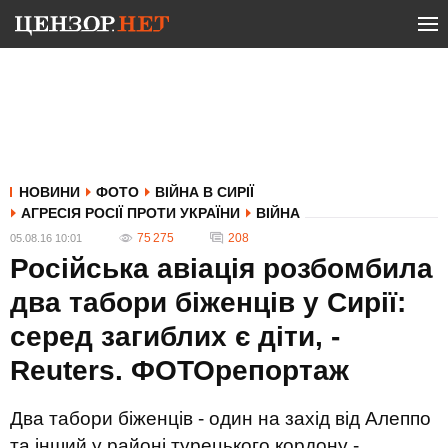
НОВИНИ
ФОТО
ВІЙНА В СИРІЇ
АГРЕСІЯ РОСІЇ ПРОТИ УКРАЇНИ
ВІЙНА
75 275
208
05.08.16 10:01
Російська авіація розбомбила
два табори біженців у Сирії:
серед загиблих є діти, -
Reuters. ФОТОрепортаж
Два табори біженців - один на захід від Алеппо
та інший у районі турецького кордону -