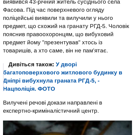
виявився 43-річний житель сусіднього села
Фасова. Під час поверхневого огляду
поліцейські виявили та вилучили у нього
предмет, що схожий на гранату РГД-5. Чоловік
пояснив правоохоронцям, що вибуховий
предмет йому "презентував" хтось із
товаришів, а хто саме, він не пам'ятає.
Дивіться також:
У дворі
багатоповерхового житлового будинку в
Дніпрі вибухнула граната РГД-5, -
Нацполіція. ФОТО
Вилучені речові докази направлені в
експертно-криміналістичний центр.