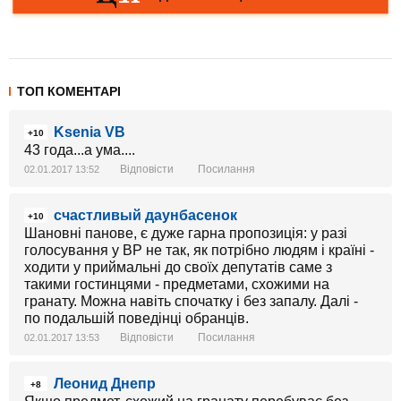
ТОП КОМЕНТАРІ
Ksenia VB
+10
43 года...а ума....
Відповісти
Посилання
02.01.2017 13:52
счастливый даунбасенок
+10
Шановні панове, є дуже гарна пропозиція: у разі
голосування у ВР не так, як потрібно людям і країні -
ходити у приймальні до своїх депутатів саме з
такими гостинцями - предметами, схожими на
гранату. Можна навіть спочатку і без запалу. Далі -
по подальшій поведінці обранців.
Відповісти
Посилання
02.01.2017 13:53
Леонид Днепр
+8