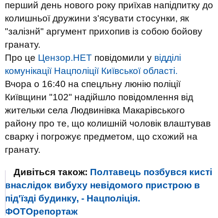
перший день нового року приїхав напідпитку до
колишньої дружини з'ясувати стосунки, як
"залізнй" аргумент прихопив із собою бойову
гранату.
Про це
Цензор.НЕТ
повідомили у
відділі
комунікації Нацполіції Київської області.
Вчора о 16:40 на спецльну люнію поліції
Київщини "102" надійшло повідомлення від
жительки села Людвинівка Макарівського
району про те, що колишній чоловік влаштував
сварку і погрожує предметом, що схожий на
гранату.
Дивіться також:
Полтавець позбувся кисті
внаслідок вибуху невідомого пристрою в
під'їзді будинку, - Нацполіція.
ФОТОрепортаж