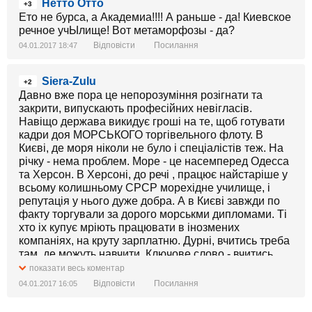
Нетто Отто
+3
Ето не бурса, а Академиа!!!! А раньше - да! Киевское
речное учЫлище! Вот метаморфозы - да?
Відповісти
Посилання
04.01.2017 18:47
Siera-Zulu
+2
Давно вже пора це непорозуміння розігнати та
закрити, випускають професійних невігласів.
Навіщо держава викидує гроші на те, щоб готувати
кадри доя МОРСЬКОГО торгівельного флоту. В
Києві, де моря ніколи не було і спеціалістів теж. На
річку - нема проблем. Море - це насемперед Одесса
та Херсон. В Херсоні, до речі , працює найстаріше у
всьому колишньому СРСР морехідне училище, і
репутація у нього дуже добра. А в Києві завжди по
факту торгували за дорого морськми дипломами. Ті
хто іх купує мріють працювати в інозмених
компаніях, на круту зарплатню. Дурні, вчитись треба
там, де можуть навчити. Ключове слово - вчитись
показати весь коментар
Відповісти
Посилання
04.01.2017 16:05