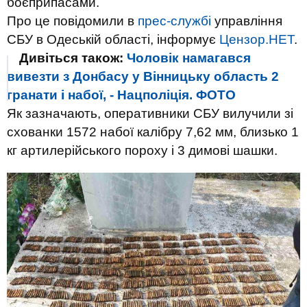
боєприпасами.
Про це повідомили в
прес-службі
управління
СБУ в Одеській області, інформує
Цензор.НЕТ
.
Дивіться також:
Чоловік намагався
вивезти з Донбасу у Вінницьку область 2
гранати і набої, - Нацполіція. ФОТО
Як зазначають, оперативники СБУ вилучили зі
схованки 1572 набої калібру 7,62 мм, близько 1
кг артилерійського пороху і 3 димові шашки.