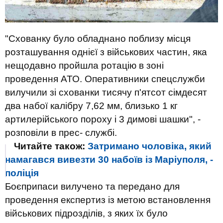
"Схованку було обладнано поблизу місця
розташування однієї з військових частин, яка
нещодавно пройшла ротацію в зоні
проведення АТО. Оперативники спецслужби
вилучили зі схованки тисячу п'ятсот сімдесят
два набої калібру 7,62 мм, близько 1 кг
артилерійського пороху і 3 димові шашки", -
розповіли в прес- службі.
Читайте також:
Затримано чоловіка, який
намагався вивезти 30 набоїв із Маріуполя, -
поліція
Боєприпаси вилучено та передано для
проведення експертиз із метою встановлення
військових підрозділів, з яких їх було