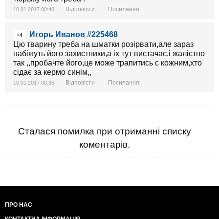
Відповісти
Посилання
10.01.2017 00:40
Игорь Иванов #225468
+4
Цю тварину треба на шматки розірвати,але зараз
набіжуть його захистники,а іх тут вистачає,і жалістно
так ,,пробачте його,це може трапитись с кожним,хто
сідає за кермо синім,,
Відповісти
Посилання
10.01.2017 00:35
Сталася помилка при отриманні списку
коментарів.
ПРО НАС