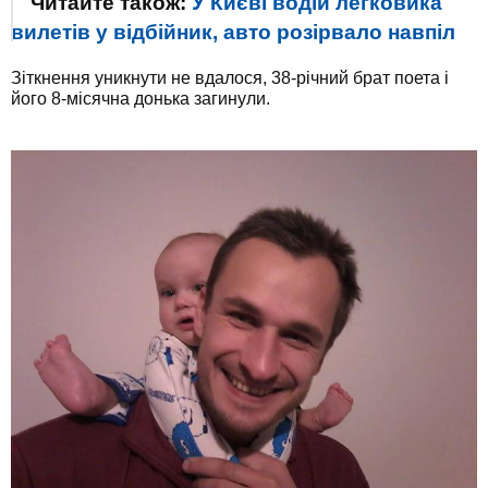
Читайте також:
У Києві водій легковика
вилетів у відбійник, авто розірвало навпіл
Зіткнення уникнути не вдалося, 38-річний брат поета і
його 8-місячна донька загинули.