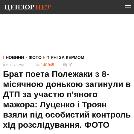
НОВИНИ
ФОТО
П’ЯНІ ЗА КЕРМОМ
140 945
10
09.01.17 22:51
Брат поета Полежаки з 8-
місячною донькою загинули в
ДТП за участю п'яного
мажора: Луценко і Троян
взяли під особистий контроль
хід розслідування. ФОТО