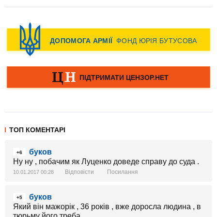
ТОП КОМЕНТАРІ
буков
+6
Ну ну , побачим як Луценко доведе справу до суда .
Відповісти
Посилання
10.01.2017 00:28
буков
+5
Який він мажорік , 36 років , вже доросла людина , в
тюрьму його треба .