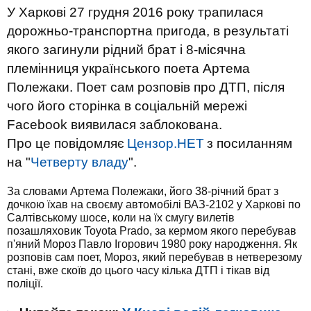
У Харкові 27 грудня 2016 року трапилася
дорожньо-транспортна пригода, в результаті
якого загинули рідний брат і 8-місячна
племінниця українського поета Артема
Полежаки. Поет сам розповів про ДТП, після
чого його сторінка в соціальній мережі
Facebook виявилася заблокована.
Про це повідомляє
Цензор.НЕТ
з посиланням
на "
Четверту владу
".
За словами Артема Полежаки, його 38-річний брат з
дочкою їхав на своєму автомобілі ВАЗ-2102 у Харкові по
Салтівському шосе, коли на їх смугу вилетів
позашляховик Toyota Prado, за кермом якого перебував
п'яний Мороз Павло Ігорович 1980 року народження. Як
розповів сам поет, Мороз, який перебував в нетверезому
стані, вже скоїв до цього часу кілька ДТП і тікав від
поліції.