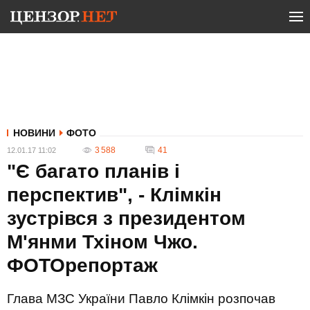
НОВИНИ
ФОТО
3 588
41
12.01.17 11:02
"Є багато планів і
перспектив", - Клімкін
зустрівся з президентом
М'янми Тхіном Чжо.
ФОТОрепортаж
Глава МЗС України Павло Клімкін розпочав