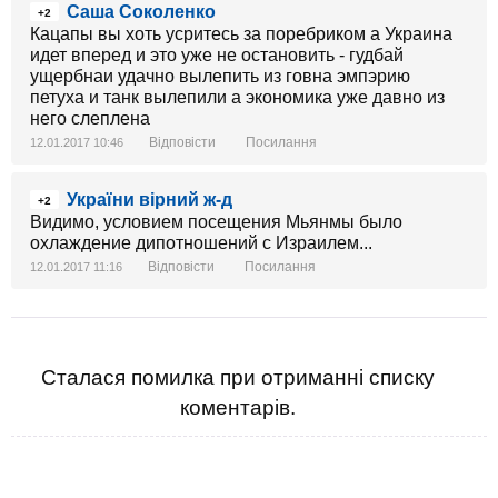
Саша Соколенко
+2
Кацапы вы хоть усритесь за поребриком а Украина
идет вперед и это уже не остановить - гудбай
ущербнаи удачно вылепить из говна эмпэрию
петуха и танк вылепили а экономика уже давно из
него слеплена
Відповісти
Посилання
12.01.2017 10:46
України вірний ж-д
+2
Видимо, условием посещения Мьянмы было
охлаждение дипотношений с Израилем...
Відповісти
Посилання
12.01.2017 11:16
Сталася помилка при отриманні списку
коментарів.