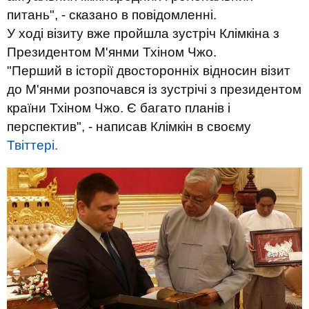
питань", - сказано в повідомленні.
У ході візиту вже пройшла зустріч Клімкіна з
Президентом М'янми Тхіном Чжо.
"Перший в історії двосторонніх відносин візит
до М'янми розпочався із зустрічі з президентом
країни Тхіном Чжо. Є багато планів і
перспектив", - написав Клімкін в своєму
Твіттері.