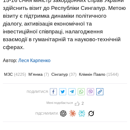
15-16 січня міністр закордонних справ України
здійснить візит до Республіки Сингапур. Метою
візиту є підтримка динаміки політичного
діалогу, активізація економічної та
інвестиційної співпраці, налагодження
взаємодії в гуманітарній та науково-технічній
сферах.
Автор:
Леся Карпенко
МЗС
(4225)
М’янма
(7)
Сінгапур
(37)
Клімкін Павло
(1544)
ПОДІЛИТИСЯ:
Мені подобається
2
ПІДСУМУВАТИ: