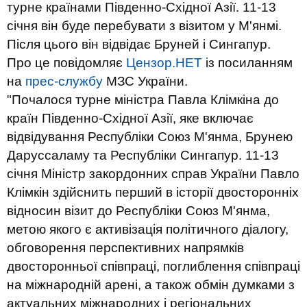
турне країнами Південно-Східної Азії. 11-13
січня він буде перебувати з візитом у М'янмі.
Після цього він відвідає Бруней і Сингапур.
Про це повідомляє
Цензор.НЕТ
із посиланням
на
прес-службу
МЗС України.
"Почалося турне міністра Павла Клімкіна до
країн Південно-Східної Азії, яке включає
відвідування Республіки Союз М'янма, Брунею
Даруссаламу та Республіки Сингапур. 11-13
січня Міністр закордонних справ України Павло
Клімкін здійснить перший в історії двосторонніх
відносин візит до Республіки Союз М'янма,
метою якого є активізація політичного діалогу,
обговорення перспективних напрямків
двосторонньої співпраці, поглиблення співпраці
на міжнародній арені, а також обмін думками з
актуальних міжнародних і регіональних