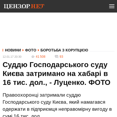
НОВИНИ
ФОТО
БОРОТЬБА З КОРУПЦІЄЮ
41 508
93
12.01.17 20:30
Суддю Господарського суду
Києва затримано на хабарі в
16 тис. дол., - Луценко. ФОТО
Правоохоронці затримали суддю
Господарського суду Києва, який намагався
одержати в підприємця неправомірну вигоду в
сумі 16 тис. дол.