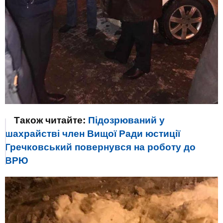
Також читайте:
Підозрюваний у
шахрайстві член Вищої Ради юстиції
Гречковський повернувся на роботу до
ВРЮ