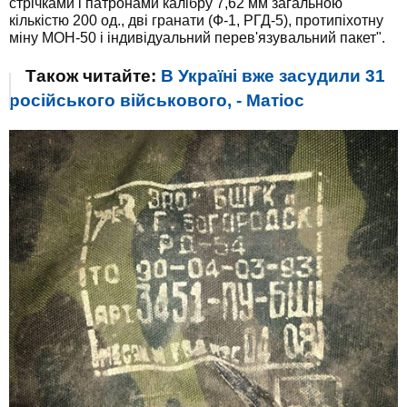
стрічками і патронами калібру 7,62 мм загальною
кількістю 200 од., дві гранати (Ф-1, РГД-5), протипіхотну
міну МОН-50 і індивідуальний перев'язувальний пакет".
Також читайте:
В Україні вже засудили 31
російського військового, - Матіос