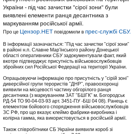
України - під час зачистки "сірої зони" були
виявлені елементи ранця десантника з
маркуванням російської армії.
Цензор.НЕТ
прес-службі СБУ.
Про це
повідомили в
В інформації зазначається: "Під час зачистки "сірої зони"
в районі н.п. Славне Мар'їнського району Донецької
області оперативники СБУ задокументували факт, який
вкотре підтверджує присутність військовослужбовців
збройних сил Російської Федерації на території України.
Опрацьовуючи інформацію про присутність у "сірій зоні"
диверсійної групи терористів "ДНР", правоохоронці
виявили на місцевості частину обгорілого ранця
десантника (з маркуванням ЗАТ "БШГК" м. Богородськ
РД-54 ТО 90-04-03-93 арт. 3451-ПУ -БШ 04 08). Ранець є
елементом бойового спорядження військовослужбовців
ЗС РФ, про що вказує клеймо фабрики-виробника і
колірна гамма, яка використовується в російській армії.
Також співробітники СБ України виявили короб зі