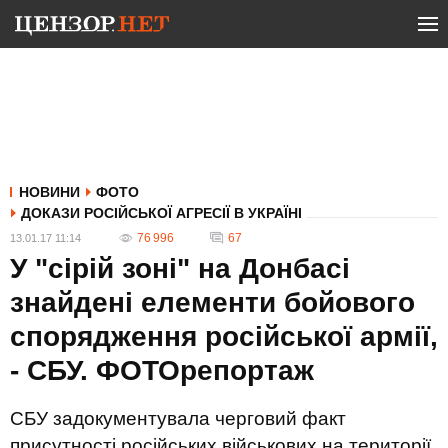
НОВИНИ
ФОТО
ДОКАЗИ РОСІЙСЬКОЇ АГРЕСІЇ В УКРАЇНІ
76 996
67
13.01.17 11:14
У "сірій зоні" на Донбасі
знайдені елементи бойового
спорядження російської армії,
- СБУ. ФОТОрепортаж
СБУ задокументувала черговий факт
присутності російських військових на території