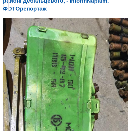
районі Дебальцевого, - InformNapalm.
ФОТОрепортаж