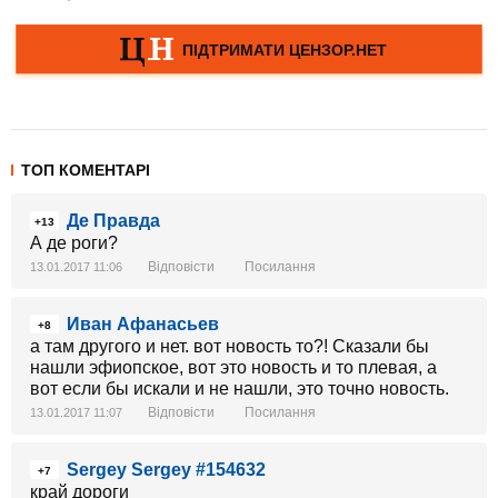
ТОП КОМЕНТАРІ
Де Правда
+13
А де роги?
Відповісти
Посилання
13.01.2017 11:06
Иван Афанасьев
+8
а там другого и нет. вот новость то?! Сказали бы
нашли эфиопское, вот это новость и то плевая, а
вот если бы искали и не нашли, это точно новость.
Відповісти
Посилання
13.01.2017 11:07
Sergey Sergey #154632
+7
край дороги