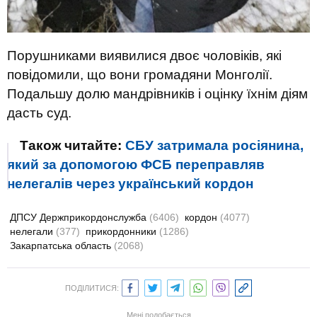
Порушниками виявилися двоє чоловіків, які
повідомили, що вони громадяни Монголії.
Подальшу долю мандрівників і оцінку їхнім діям
дасть суд.
Також читайте:
СБУ затримала росіянина,
який за допомогою ФСБ переправляв
нелегалів через український кордон
ДПСУ Держприкордонслужба
(6406)
кордон
(4077)
нелегали
(377)
прикордонники
(1286)
Закарпатська область
(2068)
ПОДІЛИТИСЯ:
Мені подобається