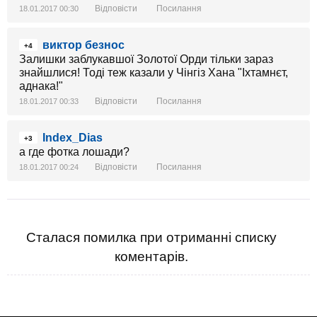
Відповісти
Посилання
18.01.2017 00:30
виктор безнос
+4
Залишки заблукавшої Золотої Орди тільки зараз
знайшлися! Тоді теж казали у Чінгіз Хана "Іхтамнєт,
аднака!"
Відповісти
Посилання
18.01.2017 00:33
Index_Dias
+3
а где фотка лошади?
Відповісти
Посилання
18.01.2017 00:24
Сталася помилка при отриманні списку
коментарів.