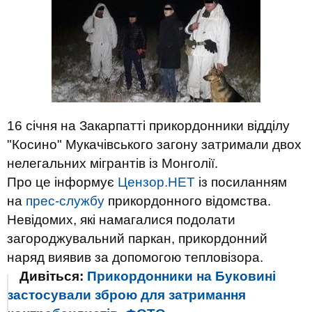
16 січня на Закарпатті прикордонники відділу
"Косино" Мукачівського загону затримали двох
нелегальних мігрантів із Монголії.
Про це інформує
Цензор.НЕТ
із посиланням
на
прес-службу
прикордонного відомства.
Невідомих, які намагалися подолати
загороджувальний паркан, прикордонний
наряд виявив за допомогою тепловізора.
Дивіться:
Прикордонники на Буковині
застосували зброю для затримання