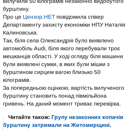
вилучили 50 кілограмів незаконно видобутого
бурштину.
Про це
Цензор.НЕТ
повідомила спікер
Департаменту захисту економіки НПУ Наталія
Калиновська.
Так, біля села Олександрія було виявлено
автомобіль Audi, біля якого перебували троє
мешканців області. У ході огляду біля машини
були виявлені сумки, в яких були мішки з
бурштином сирцем вагою близько 50
кілограмів.
За попередньою оцінкою, вартість вилученого
бурштину становить понад півмільйона
гривень. На даний момент триває перевірка.
Читайте також:
Групу незаконних копачів
бурштину затримали на Житомирщині.