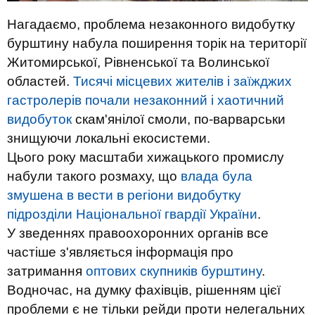
Нагадаємо, проблема незаконного видобутку
бурштину набула поширення торік на території
Житомирської, Рівненської та Волинської
областей.
Тисячі місцевих жителів і заїжджих
гастролерів почали незаконний і хаотичний
видобуток
скам'янілої смоли, по-варварськи
знищуючи локальні екосистеми.
Цього року масштаби хижацького промислу
набули такого розмаху, що
влада була
змушена в вести в регіони видобутку
підрозділи Національної гвардії України
.
У зведеннях правоохоронних органів все
частіше з'являється інформація про
затримання
оптових скупників бурштину
.
Водночас, на думку фахівців, рішенням цієї
проблеми є не тільки рейди проти нелегальних