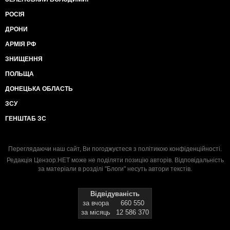
РОСІЯ
ДРОНИ
АРМІЯ РФ
ЗНИЩЕННЯ
ПОЛЬЩА
ДОНЕЦЬКА ОБЛАСТЬ
ЗСУ
ГЕНШТАБ ЗС
Переглядаючи наш сайт, Ви погоджуєтеся з
політикою конфіденційності
.
Редакція Цензор.НЕТ може не поділяти позицію авторів. Відповідальність
за матеріали в розділі "Блоги" несуть автори текстів.
Відвідуваність
за вчора
660 550
за місяць
12 586 370