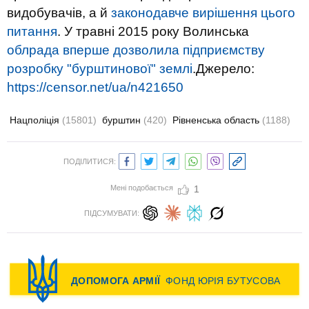
видобувачів, а й
законодавче вирішення цього
питання
. У травні 2015 року Волинська
облрада вперше дозволила підприємству
розробку "бурштинової" землі
.
Джерело:
https://censor.net/ua/n421650
Нацполіція
(15801)
бурштин
(420)
Рівненська область
(1188)
ПОДІЛИТИСЯ:
Мені подобається
1
ПІДСУМУВАТИ: