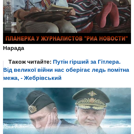
Нарада
Також читайте:
Путін гірший за Гітлера.
Від великої війни нас оберігає ледь помітна
межа, - Жебрівський