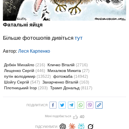
Фатальні яйця
Більше фотошопів дивіться
тут
Автор:
Леся Карпенко
Добкін Михайло
(216)
Кличко Віталій
(2716)
Лещенко Сергій
(446)
Михалков Микита
(27)
путін володимир
(13522)
фотожаба
(14942)
Шойгу Сергій
(547)
Захарченко Віталій
(163)
Плотницький Ігор
(203)
Трамп Дональд
(8117)
ПОДІЛИТИСЯ:
Мені подобається
40
ПІДСУМУВАТИ: