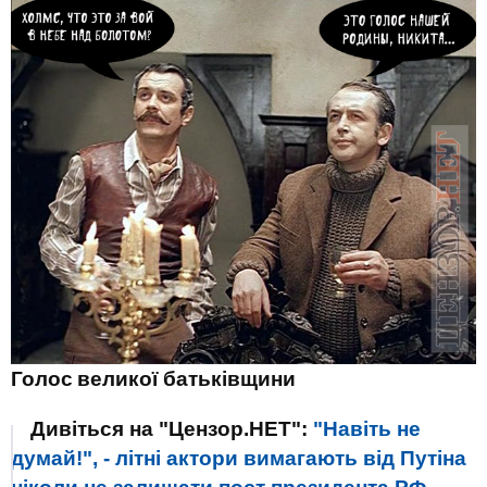
Голос
великої батьківщини
Дивіться на "Цензор.НЕТ":
"Навіть не
думай!", - літні актори вимагають від Путіна