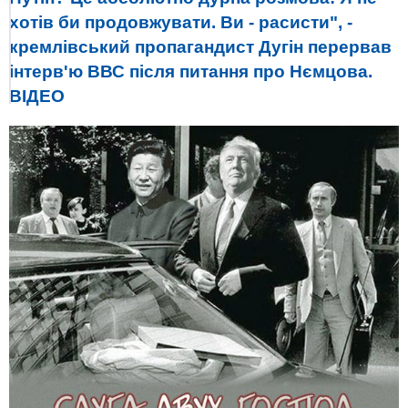
хотів би продовжувати. Ви - расисти", -
кремлівський пропагандист Дугін перервав
інтерв'ю ВВС після питання про Нємцова.
ВIДЕО