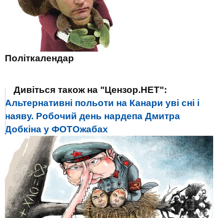
Політкалендар
Дивіться також на "Цензор.НЕТ":
Альтернативні польоти на Канари уві сні і
наяву. Робочий день нардепа Дмитра
Добкіна у ФОТОжабах