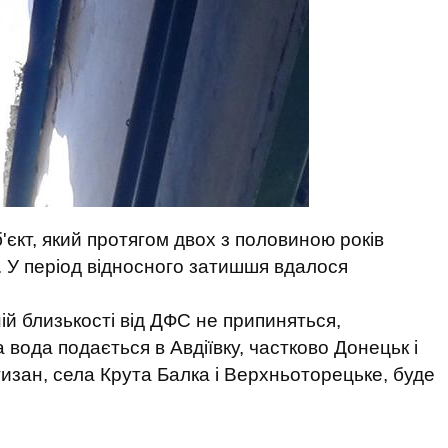
'єкт, який протягом двох з половиною років
в. У період відносного затишшя вдалося
ній близькості від ДФС не припиняться,
а вода подається в Авдіївку, частково Донецьк і
зан, села Крута Балка і Верхньоторецьке, буде