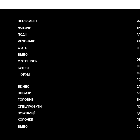
ЦЕНЗОР.НЕТ
М
НОВИНИ
З
ПОДІЇ
Р
РЕЗОНАНС
А
ФОТО
З
ВІДЕО
О
ФОТОШОПИ
З
БЛОГИ
К
ФОРУМ
Р
БІЗНЕС
Д
НОВИНИ
А
ГОЛОВНЕ
З
СПЕЦПРОЄКТИ
П
ПУБЛІКАЦІЇ
Д
КОЛОНКИ
Г
ВІДЕО
С