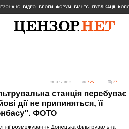
РЕЗОНАНС
ВІДЕО
БЛОГИ
ФОРУМ
БІЗНЕС
ПУБЛІКАЦІЇ
КОЛ
7 251
27
30.01.17 10:32
ільтрувальна станція перебуває
ові дії не припиняться, її
Донбасу". ФОТО
на лінії розмежування Донецька фільтрувальна