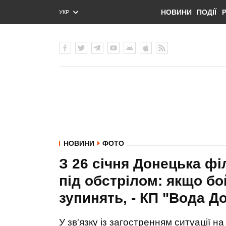
НОВИНИ
ПОДІЇ
УКР
ENG
РУС
НОВИНИ
ФОТО
З 26 січня Донецька ф
під обстрілом: якщо бой
зупинять, - КП "Вода 
У зв'язку із загостренням ситуації 