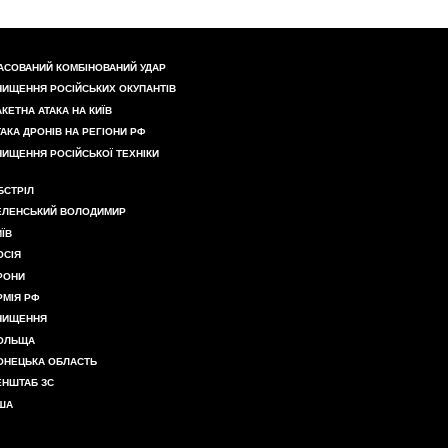
АСОВАНИЙ КОМБІНОВАНИЙ УДАР
НИЩЕННЯ РОСІЙСЬКИХ ОКУПАНТІВ
АКЕТНА АТАКА НА КИЇВ
ТАКА ДРОНІВ НА РЕГІОНИ РФ
НИЩЕННЯ РОСІЙСЬКОЇ ТЕХНІКИ
БСТРІЛ
ЕЛЕНСЬКИЙ ВОЛОДИМИР
ИЇВ
ОСІЯ
РОНИ
РМІЯ РФ
НИЩЕННЯ
ОЛЬЩА
ОНЕЦЬКА ОБЛАСТЬ
ЕНШТАБ ЗС
ША