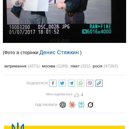
Денис Стяжкин
(Фото зі сторінки
)
затримання
(4371)
москва
(1189)
пікет
(321)
росія
(47262)
ПОДІЛИТИСЯ:
Мені подобається
4
ПІДСУМУВАТИ: