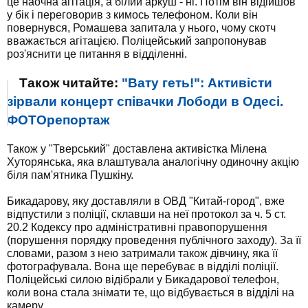
це наочна агітація, а білий аркуш - ні. Потім він відійшов
у бік і переговорив з кимось телефоном. Коли він
повернувся, Ромашева запитала у нього, чому скотч
вважається агітацією. Поліцейський запропонував
роз'яснити це питання в відділенні.
Також читайте:
"Вату геть!": Активісти
зірвали концерт співачки Лободи в Одесі.
ФОТОрепортаж
Також у "Тверський" доставлена ​​активістка Мілена
Хуторянська, яка влаштувала аналогічну одиночну акцію
біля пам'ятника Пушкіну.
Бикадарову, яку доставляли в ОВД "Китай-город", вже
відпустили з поліції, склавши на неї протокол за ч. 5 ст.
20.2 Кодексу про адміністративні правопорушення
(порушення порядку проведення публічного заходу). За її
словами, разом з нею затримали також дівчину, яка її
фотографувала. Вона ще перебуває в відділі поліції.
Поліцейські силою відібрали у Бикадарової телефон,
коли вона стала знімати те, що відбувається в відділі на
камеру.