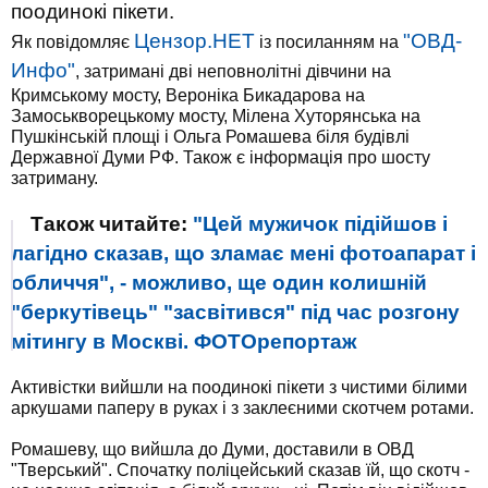
поодинокі пікети.
Цензор.НЕТ
"ОВД-
Як повідомляє
із посиланням на
Инфо"
, затримані дві неповнолітні дівчини на
Кримському мосту, Вероніка Бикадарова на
Замоськворецькому мосту, Мілена Хуторянська на
Пушкінській площі і Ольга Ромашева біля будівлі
Державної Думи РФ. Також є інформація про шосту
затриману.
Також читайте:
"Цей мужичок підійшов і
лагідно сказав, що зламає мені фотоапарат і
обличчя", - можливо, ще один колишній
"беркутівець" "засвітився" під час розгону
мітингу в Москві. ФОТОрепортаж
Активістки вийшли на поодинокі пікети з чистими білими
аркушами паперу в руках і з заклеєними скотчем ротами.
Ромашеву, що вийшла до Думи, доставили в ОВД
"Тверський". Спочатку поліцейський сказав їй, що скотч -