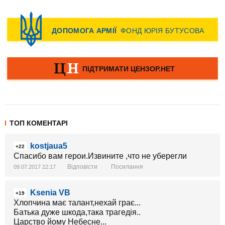
ТОП КОМЕНТАРІ
kostjaua5
+22
Спасибо вам герои.Извините ,что не уберегли
Відповісти
Посилання
09.07.2017 22:17
Ksenia VB
+19
Хлопчина має талант,нехай грає...
Батька дуже шкода,така трагедія..
Царство йому Небесне...