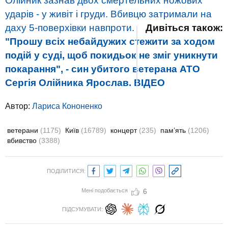
Олійник зазнав двох смертельних ножових
ударів - у живіт і груди. Вбивцю затримали на
даху 5-поверхівки навпроти.
Дивіться також:
"Прошу всіх небайдужих стежити за ходом
подій у суді, щоб покидьок не зміг уникнути
покарання", - син убитого ветерана АТО
Сергія Олійника Ярослав. ВIДЕО
Автор:
Лариса Кононенко
ветерани
(1175)
Київ
(16789)
концерт
(235)
пам’ять
(1206)
вбивство
(3388)
ПОДІЛИТИСЯ:
Мені подобається
6
ПІДСУМУВАТИ: