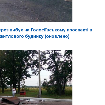
ерез вибух на Голосіївському проспекті в
 житлового будинку (оновлено).