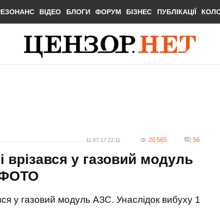
РЕЗОНАНС
ВІДЕО
БЛОГИ
ФОРУМ
БІЗНЕС
ПУБЛІКАЦІЇ
КОЛ
20 565
56
11.07.17 22:11
і врізався у газовий модуль
. ФОТО
ався у газовий модуль АЗС. Унаслідок вибуху 1