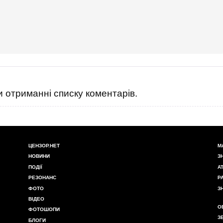
 отриманні списку коментарів.
ЦЕНЗОР.НЕТ
М
НОВИНИ
З
ПОДІЇ
А
РЕЗОНАНС
Р
ФОТО
З
ВІДЕО
О
ФОТОШОПИ
З
БЛОГИ