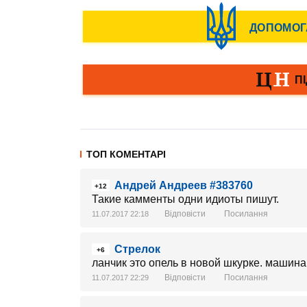
ТОП КОМЕНТАРІ
Андрей Андреев #383760
+12
Такие камменты одни идиоты пишут.
Відповісти
Посилання
11.07.2017 22:18
Стрелок
+6
ланчик это опель в новой шкурке. машин
Відповісти
Посилання
11.07.2017 22:29