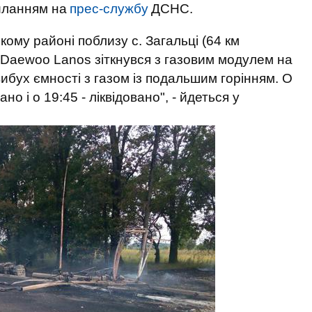
иланням на
прес-службу
ДСНС.
кому районі поблизу с. Загальці (64 км
 Daewoo Lanos зіткнувся з газовим модулем на
ибух ємності з газом із подальшим горінням. О
о і о 19:45 - ліквідовано", - йдеться у