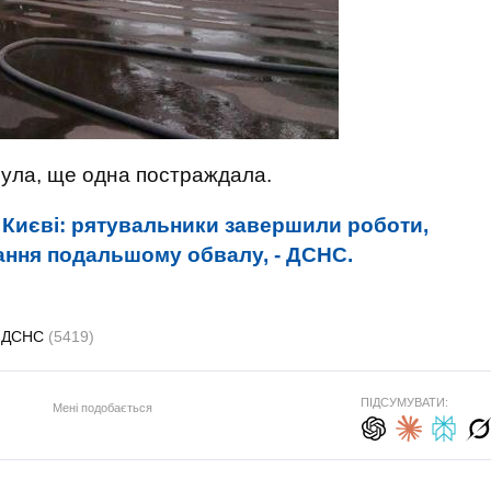
нула, ще одна постраждала.
 Києві: рятувальники завершили роботи,
гання подальшому обвалу, - ДСНС.
ДСНС
(5419)
ПІДСУМУВАТИ:
Мені подобається