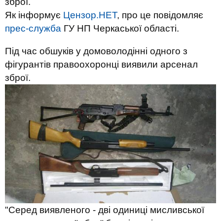
зброї.
Як інформує
Цензор.НЕТ
, про це повідомляє
прес-служба
ГУ НП Черкаської області.
Під час обшуків у домоволодінні одного з
фігурантів правоохоронці виявили арсенал
зброї.
"Серед виявленого - дві одиниці мисливської