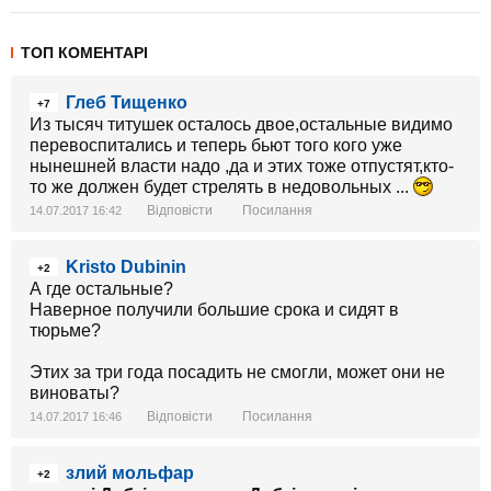
ТОП КОМЕНТАРІ
Глеб Тищенко
+7
Из тысяч титушек осталось двое,остальные видимо
перевоспитались и теперь бьют того кого уже
нынешней власти надо ,да и этих тоже отпустят,кто-
то же должен будет стрелять в недовольных ...
Відповісти
Посилання
14.07.2017 16:42
Kristo Dubinin
+2
А где остальные?
Наверное получили большие срока и сидят в
тюрьме?
Этих за три года посадить не смогли, может они не
виноваты?
Відповісти
Посилання
14.07.2017 16:46
злий мольфар
+2