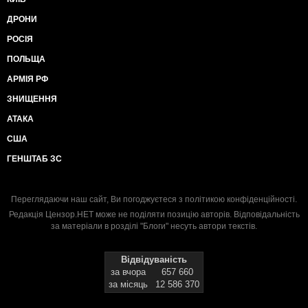
ДРОНИ
РОСІЯ
ПОЛЬЩА
АРМІЯ РФ
ЗНИЩЕННЯ
АТАКА
США
ГЕНШТАБ ЗС
Переглядаючи наш сайт, Ви погоджуєтеся з
політикою конфіденційності
.
Редакція Цензор.НЕТ може не поділяти позицію авторів. Відповідальність
за матеріали в розділі "Блоги" несуть автори текстів.
Відвідуваність
за вчора
657 660
за місяць
12 586 370