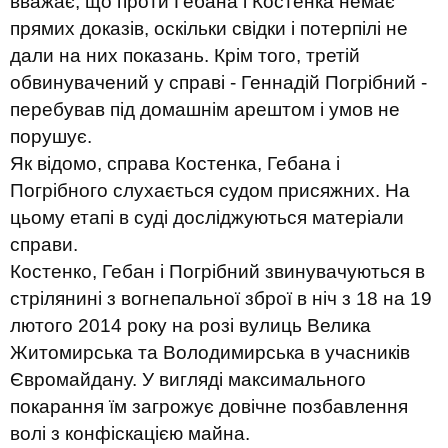
вважає, що проти Гебана і Костенка немає
прямих доказів, оскільки свідки і потерпілі не
дали на них показань. Крім того, третій
обвинувачений у справі - Геннадій Погрібний -
перебував під домашнім арештом і умов не
порушує.
Як відомо, справа Костенка, Гебана і
Погрібного слухається судом присяжних. На
цьому етапі в суді досліджуються матеріали
справи.
Костенко, Гебан і Погрібний звинувачуються в
стрілянині з вогнепальної зброї в ніч з 18 на 19
лютого 2014 року на розі вулиць Велика
Житомирська та Володимирська в учасників
Євромайдану. У вигляді максимального
покарання їм загрожує довічне позбавлення
волі з конфіскацією майна.