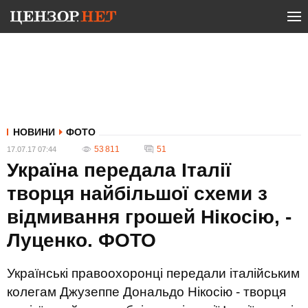
НОВИНИ
ФОТО
53 811
51
17.07.17 07:44
Україна передала Італії
творця найбільшої схеми з
відмивання грошей Нікосію, -
Луценко. ФОТО
Українські правоохоронці передали італійським
колегам Джузеппе Дональдо Нікосію - творця