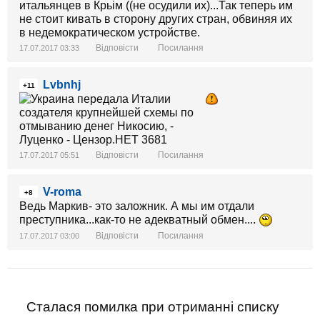
итальянцев в Крьім ((не осудили их)...Так теперь им
не стоит кивать в сторону других стран, обвиняя их
в недемократическом устройстве.
Відповісти
Посилання
17.07.2017 03:33
Lvbnhj
+11
Відповісти
Посилання
17.07.2017 05:51
V-roma
+8
Ведь Маркив- это заложник. А мы им отдали
преступника...как-то не адекватный обмен....
Відповісти
Посилання
17.07.2017 03:00
Сталася помилка при отриманні списку