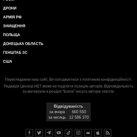
ДРОНИ
АРМІЯ РФ
ЗНИЩЕННЯ
ПОЛЬЩА
ДОНЕЦЬКА ОБЛАСТЬ
ГЕНШТАБ ЗС
США
Переглядаючи наш сайт, Ви погоджуєтеся з
політикою конфіденційності
.
Редакція Цензор.НЕТ може не поділяти позицію авторів. Відповідальність
за матеріали в розділі "Блоги" несуть автори текстів.
Відвідуваність
за вчора
660 550
за місяць
12 586 370