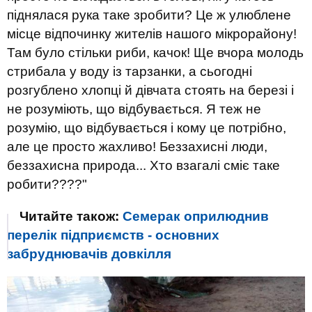
піднялася рука таке зробити? Це ж улюблене
місце відпочинку жителів нашого мікрорайону!
Там було стільки риби, качок! Ще вчора молодь
стрибала у воду із тарзанки, а сьогодні
розгублено хлопці й дівчата стоять на березі і
не розуміють, що відбувається. Я теж не
розумію, що відбувається і кому це потрібно,
але це просто жахливо! Беззахисні люди,
беззахисна природа... Хто взагалі сміє таке
робити????"
Читайте також:
Семерак оприлюднив
перелік підприємств - основних
забруднювачів довкілля