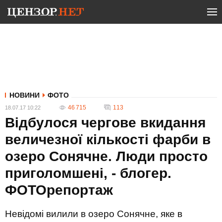
НОВИНИ
ФОТО
46 715
113
18.07.17 10:22
Вiдбулося чергове вкидання
величезної кiлькостi фарби в
озеро Сонячне. Люди просто
приголомшенi, - блогер.
ФОТОрепортаж
Невідомі вилили в озеро Сонячне, яке в