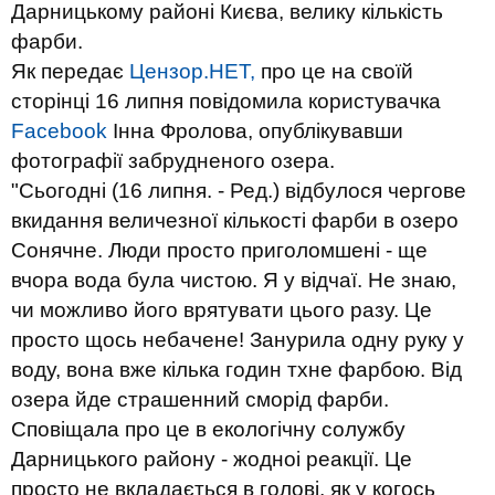
Дарницькому районі Києва, велику кількість
фарби.
Як передає
Цензор.НЕТ,
про це на своїй
сторінці 16 липня повідомила користувачка
Facebook
Інна Фролова, опублікувавши
фотографії забрудненого озера.
"Сьогодні (16 липня. - Ред.) вiдбулося чергове
вкидання величезної кiлькостi фарби в озеро
Сонячне. Люди просто приголомшенi - ще
вчора вода була чистою. Я у вiдчаї. Не знаю,
чи можливо його врятувати цього разу. Це
просто щось небачене! Занурила одну руку у
воду, вона вже кiлька годин тхне фарбою. Вiд
озера йде страшенний сморiд фарби.
Сповiщала про це в екологiчну солужбу
Дарницького району - жодноi реакцiї. Це
просто не вкладається в голові, як у когось