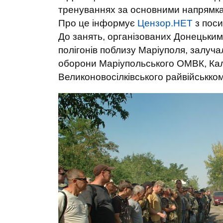
тренуваннях за основними напрямкам
Про це інформує
Цензор.НЕТ
з пос
До занять, організованих Донецьким
полігонів поблизу Маріуполя, залучал
оборони Маріупольського ОМВК, Кал
Великоновосілківського райвійськком