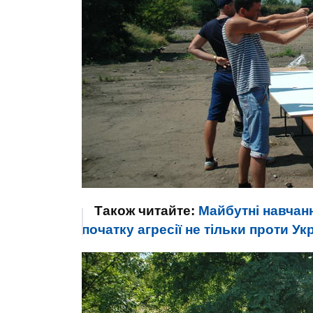
Також читайте:
Майбутні навчанн
початку агресії не тільки проти Ук