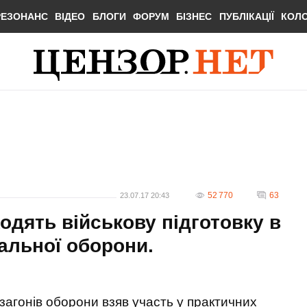
РЕЗОНАНС
ВІДЕО
БЛОГИ
ФОРУМ
БІЗНЕС
ПУБЛІКАЦІЇ
КОЛ
52 770
63
23.07.17 20:43
одять військову підготовку в
іальної оборони.
загонів оборони взяв участь у практичних