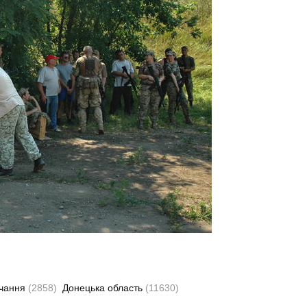
вчання
(2858)
Донецька область
(11630)