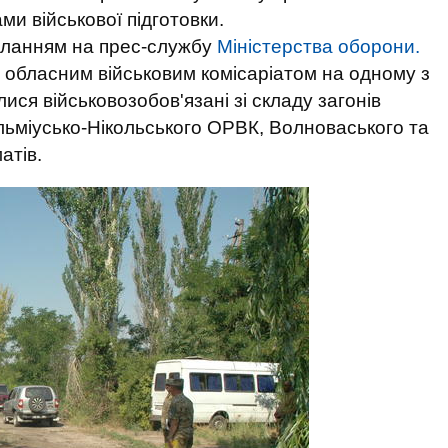
и військової підготовки.
иланням на прес-службу
Міністерства оборони.
 обласним військовим комісаріатом на одному з
ися військовозобов'язані зі складу загонів
ьміусько-Нікольського ОРВК, Волноваського та
атів.