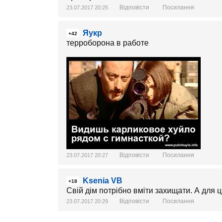
Відповісти
Посилання
23.07.2017 20:25
Яукр
+42
терроборона в работе
Відповісти
Посилання
23.07.2017 20:27
Ksenia VB
+18
Свій дім потрібно вміти захищати. А для 
Відповісти
Посилання
23.07.2017 20:29