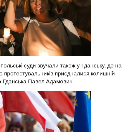
польські суди звучали також у Гданську, де на
До протестувальників приєдналися колишній
р Гданська Павел Адамович.