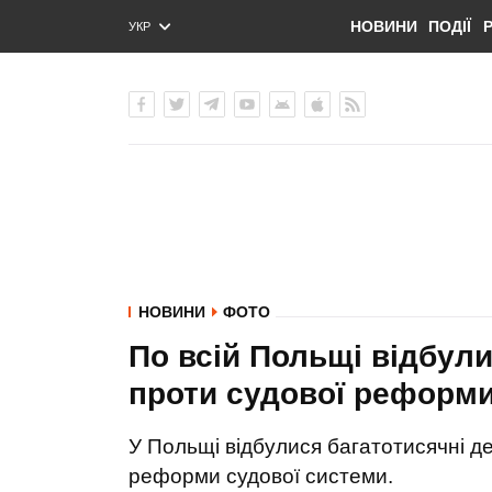
НОВИНИ
ПОДІЇ
УКР
ENG
РУС
НОВИНИ
ФОТО
По всій Польщі відбули
проти судової реформ
У Польщі відбулися багатотисячні д
реформи судової системи.