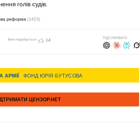
ення голів судів.
ова реформа
(1423)
ПІДСУМУВАТИ:
Мені подобається
14