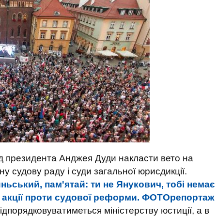
д президента Анджея Дуди накласти вето на
у судову раду і суди загальної юрисдикції.
ньський, пам'ятай: ти не Янукович, тобі немає
я акції проти судової реформи. ФОТОрепортаж
дпорядковуватиметься міністерству юстиції, а в