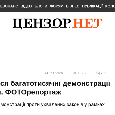
РЕЗОНАНС
ВІДЕО
БЛОГИ
ФОРУМ
БІЗНЕС
ПУБЛІКАЦІЇ
КОЛ
15 780
209
24.07.17 08:34
ся багатотисячні демонстрації
и. ФОТОрепортаж
емонстрації проти ухвалених законів у рамках