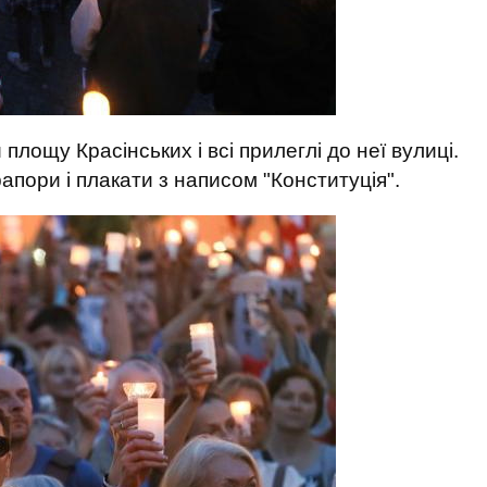
лощу Красінських і всі прилеглі до неї вулиці.
апори і плакати з написом "Конституція".