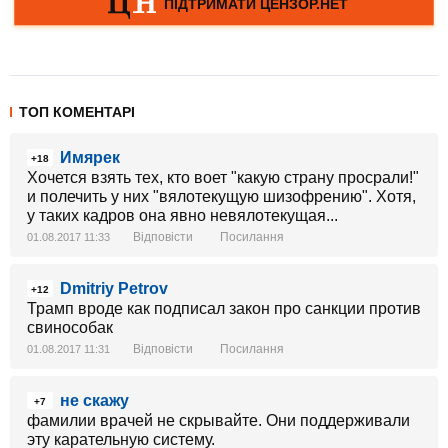
ТОП КОМЕНТАРІ
Имярек
+18
Хочется взять тех, кто воет "какую страну просрали!"
и полечить у них "вялотекущую шизофрению". Хотя,
у таких кадров она явно невялотекущая...
Відповісти
Посилання
01.08.2017 11:33
Dmitriy Petrov
+12
Трамп вроде как подписал закон про санкции против
свинособак
Відповісти
Посилання
01.08.2017 11:31
не скажу
+7
фамилии врачей не скрывайте. Они поддерживали
эту карательную систему.