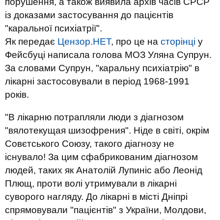
порушення, а також виявила архів часів СРСР
із доказами застосування до пацієнтів
"каральної психіатрії".
Як передає
Цензор.НЕТ
, про це на
сторінці
у
Фейсбуці написала голова МОЗ Уляна Супрун.
За словами Супрун, "каральну психіатрію" в
лікарні застосовували в період 1968-1991
років.
"В лікарню потрапляли люди з діагнозом
"вялотекущая шизофрения". Ніде в світі, окрім
Совєтського Союзу, такого діагнозу не
існувало! За цим сфабрикованим діагнозом
людей, таких як Анатолій Лупиніс або Леонід
Плющ, проти волі утримували в лікарні
суворого нагляду. До лікарні в місті Дніпрі
спрямовували "пацієнтів" з України, Молдови,