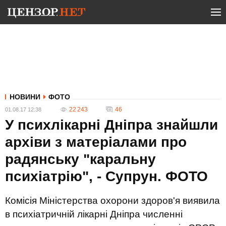
НОВИНИ
ФОТО
22 243
46
01.08.17 12:38
У психлікарні Дніпра знайшли
архіви з матеріалами про
радянську "каральну
психіатрію", - Супрун. ФОТО
Комісія Міністерства охорони здоров'я виявила
в психіатричній лікарні Дніпра численні