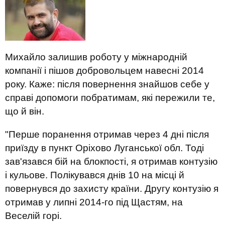
Михайло залишив роботу у міжнародній
компанії і пішов добровольцем навесні 2014
року.
Каже:
п
ісля повернення знайшов себе у
справі
допомо
ги
побратимам, які пережили те,
що й він.
"Перше поранення отримав через 4 дні після
приїзду в пункт Ор
і
хово
Луганської обл
. Тоді
зав'язався бій на блокпості, я отримав контузію
і кульове.
П
олікувався днів 10 на місці
й
повернувся
до захисту країни
. Другу контузію я
отримав у липні 2014-го під Щастям, на
Веселій горі.