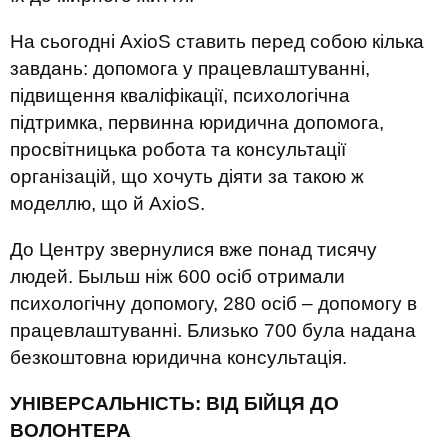
На сьогодні
AxioS
ставить перед собою
кілька
завда
нь
:
допомога у працевлаштуванні,
підвищення кваліфікації,
психологічна
підтримка, первинна юридична допомога,
просвітницька робота та консультації
організацій, що хочуть діяти за такою ж
моделлю, що й
AxioS
.
До
Ц
ентру звернулися вже понад тисячу
людей.
Быльш ніж
6
00 осіб отримали
психологічну допомогу,
280 осіб
–
допомогу
в
працевлаштуванні. Близько
7
00 була надана
безкоштовна юридична консультація.
УНІВЕРСАЛЬНІСТЬ: ВІД БІЙЦЯ ДО
ВОЛОНТЕРА