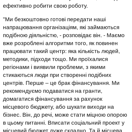
ефективно робити свою роботу
.
"Ми безкоштовно
готові передати
наші
напрацювання організаціям, які займаються
подібною діяльністю, -
розповідає
він. - Маємо
вже розроблені алгоритми того, як
повинен
працювати такий центр: яка кількість людей,
методики
,
підх
о
д
и тощо
. Ми проїхалися
регіонами і виявили проблеми, з якими
стикаються люди при створенні подібних
центрів. Перше – це брак фінансування. Ми
рекомендуємо подаватися на гранти,
домагатися
фінансування за рахунок
місцевого бюджету, або шукати виходи на
бізнес.
Він, до речі, може стати міцною опорою
в цьому питанні.
В
писати соціальний проект у
місцевий бюджет дуже складно. Та
й
місцева