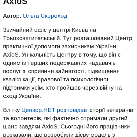
AxioS
Автор:
Ольга Скороход
Звичайний офіс у центрі Києва на
Трьохсвятительській. Тут розташований Центр
практичної допомоги захисникам України
AxioS. Унікальність Центру в тому, що він є
одним із перших недержавних надавачів
послуг зі сприяння зайнятості, підвищення
кваліфікації, правової та психологічної
підтримки усім, хто пройшов через війну на
сході України.
Влітку
Цензор.НЕТ розповідав
історії ветеранів
та волонтерів, які фактично отримали другий
шанс завдяки
AxioS
. Сьогодні
його працівники
роз
казали
, що розробили дієву модель з