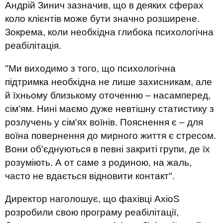
Андрій Зинич зазначив, що в деяких сферах
коло клієнтів може бути значно розширене.
Зокрема, коли необхідна глибока психологічна
реабілітація.
"Ми виходимо з того, що психологічна
підтримка необхідна не лише захисникам, а
ле
й
їхньому близькому оточенню –
насамперед
,
сім'ям. Нині маємо дуже невтішну статистику з
розлучень у сім'ях воїнів. Пояснення є – для
воїна повернення до мирного життя є стресом.
Вони об'єднуються в певні закриті групи, де їх
розуміють. А от
саме
з
родин
ою
, на жаль,
часто
не вдається
відновити
контакт
".
Директор
наголошує, що фахівці
AxioS
розробили свою програму реабілітації,