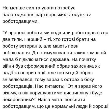
Не менше
сил та
уваги
потребує
налагодження партнерських стосунків
з
роботодавцями.
"У процесі роботи ми поділили роботодавців на
два типи. Перший – ті, хто готові брати на
роботу ветеранів, але мають певні
побоювання. До стимулювання таких компаній
мала б підключатися держава. На початку
війни був сформований образ захисника як
надії та опори нації, але потім цей образ
знівелювався, тому зараз є острах з боку
роботодавців. Нас питають: "От я зараз його
візьму, а він порушуватиме дисципліну і буде
некерованим?" Наша мета
:
пояснити
роботодавцям,
що
це нормальні люди й хороші