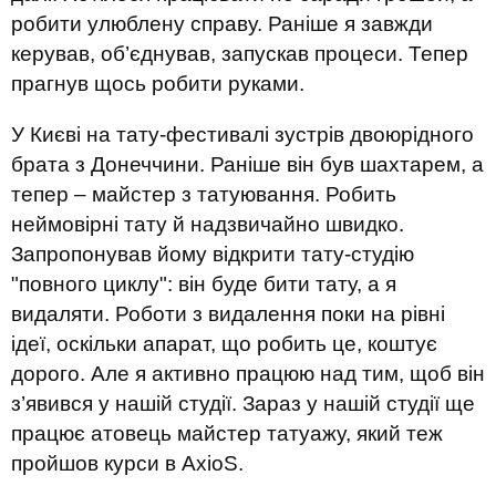
робити улюблену справу. Раніше я завжди
керував, об’єднував, запускав процеси. Тепер
прагнув щось робити руками.
У Києві на тату-фестивалі зустрів двоюрідного
брата з Донеччини. Раніше він був шахтарем, а
тепер – майстер з татуювання. Робить
неймовірні тату й надзвичайно швидко.
Запропонував йому відкрити тату-студію
"повного циклу": він буде бити тату, а я
видаляти. Роботи з видалення поки на рівні
ідеї, оскільки апарат, що робить це, коштує
дорого. Але я активно працюю над тим, щоб він
з’явився у нашій студії. Зараз у нашій студії ще
працює атовець майстер татуажу, який теж
пройшов курси в
AxioS
.