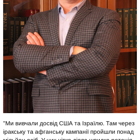
"Ми вивчали досвід США та Ізраїлю.
Там
ч
ерез
іракську та афганську кампанії пройшли понад