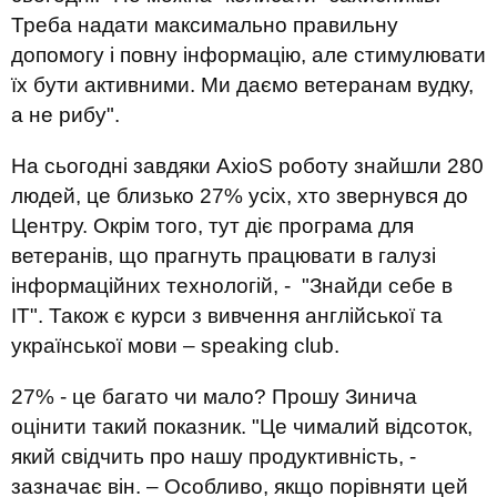
Треба надати максимально правильну
допомогу і повну інформацію
, але стимулювати
їх бути активними
.
М
и даємо
ветеранам
вудку,
а не рибу".
На сьогодні завдяки
AxioS
роботу знайшли 280
людей, це близько 27% усіх, хто
звернувся до
Центру. Окрім того, тут ді
є
програма для
ветеранів, що прагнуть працювати в
галузі
інформаційних технологій, -
"Знайди себе в
IT"
. Також є
курси з
вивчення
англійської та
української
мови
–
speaking
club
.
27% - це багато чи мало
?
П
рошу Зинича
оцінити такий показник. "
Ц
е
чималий
відсоток,
який свідчить про нашу продуктивність, -
зазначає
він
.
–
Особливо, я
кщо порівняти
цей