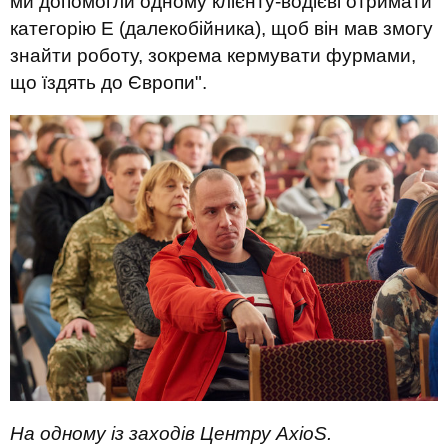
ми допомогли одному клієнту-водієві
отримати
категорію
Е (
далекобійника
)
, щоб він мав змогу
знайти роботу
, зокрема кермувати фурмами,
що
їзд
ять
до Європи".
На одному із заходів Центру AxioS.