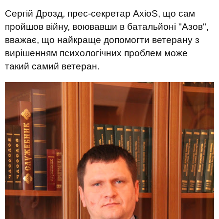
Сергій Дрозд, прес-секретар
AxioS
, що сам
пройшов війну, воювавши в батальйоні "Азов",
вважає, що найкраще
допомогти ветерану з
виріш
енням
психологічн
их
проблем може
такий
самий
ветеран.