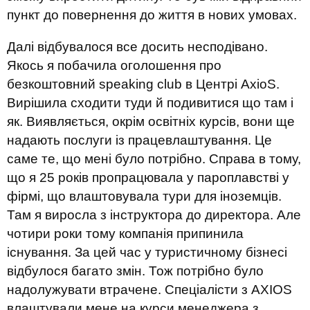
пункт до повернення до життя в нових умовах.
Далі відбувалося все досить несподівано.
Якось я побачила оголошення про
безкоштовний speaking club в Центрі
AxioS
.
Вирішила сходити туди й подивитися що там і
як. Виявляється, окрім освітніх курсів, вони ще
надають послуги із працевлаштування. Це
саме те, що мені було потрібно. Справа в тому,
що я 25 років пропрацювала у пароплавстві у
фірмі, що влаштовувала тури для іноземців.
Там я виросла з інструктора до директора. Але
чотири роки тому компанія припинила
існування. За цей час у туристичному бізнесі
відбулося багато змін. Тож потрібно було
надолужувати втрачене. Спеціалісти з AXIOS
влаштували мене на курси менеджера з