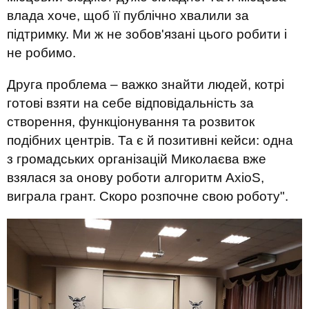
влада хоче, щоб її публічно хвалили за
підтримку. Ми ж не зобов'язані цього робити і
не робимо.
Друга проблема – важко знайти
людей, котрі
готові взяти на себе відповідальність за
створення, функціонуванн
я та розвиток
подібних центрів. Та є й позитивні кейси:
о
дна
з громадських організацій Миколаєва вже
взялася за онову роботи алгоритм
AxioS
,
виграл
а
грант.
Скоро
роз
почне свою роботу".