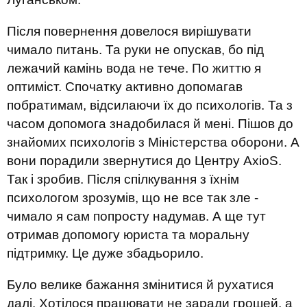
Після повернення довелося вирішувати
чимало питань. Та руки не опускав, бо під
лежачий камінь вода не тече. По життю я
оптиміст. Спочатку активно допомагав
побратимам, відсилаючи їх до психологів. Та з
часом допомога знадобилася й мені. Пішов до
знайомих психологів з Міністерства оборони. А
вони порадили звернутися до Центру
AxioS
.
Так і зробив. Після спілкування з їхнім
психологом зрозумів, що не все так зле -
чимало я сам попросту надумав. А ще тут
отримав допомогу юриста та моральну
підтримку. Це дуже збадьорило.
Було велике бажання змінитися й рухатися
далі. Хотілося працювати не заради грошей, а