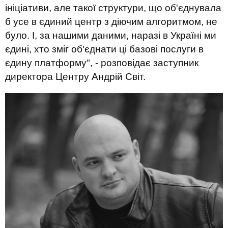
ініціативи, але так
ої структури
, що об'єдн
увала
б
у
се в
єдиний центр з діючим
алгоритм
ом
,
не
було. І, за нашими даними, наразі в Україні ми
єдині, хто зміг об'єднати ці базові послуги в
єдину платформу
", -
розповідає
заступник
директора Центру Андрій Світ
.