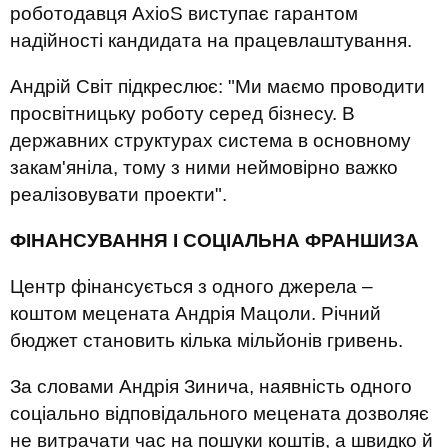
роботодавця
AxioS
виступає гарантом
надійності
кандидата на працевлаштування
.
Андрій
Світ підкреслює
: "Ми маємо проводити
просвітницьку роботу серед бізнесу. В
державних структурах система в основному
закам'яніла, тому з ними неймовірно важко
реалізовувати проекти
"
.
ФІНАНСУВАННЯ І СОЦІАЛЬНА ФРАНШИЗА
Центр фінансується з одного джерела –
коштом
мецената Андрія Мацоли.
Річний
бюджет с
тановить
кілька мільйонів гривень.
За словами
Андрія Зинича
, наявність одного
соціально
відповідального мецената дозволяє
не витрачати час на пошук
и
коштів, а швидко й