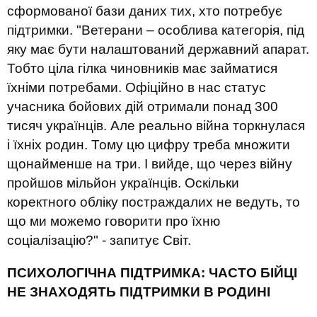
сформованої бази даних тих, хто потребує
підтримки
.
"Ветерани – особлива
категорія
, під
як
у
має
бути
налашт
ований
державний апарат.
Тобто ціла гілка чиновників має займатися
їхніми
потребами. Офіційно в нас статус
учасника бойових дій отримали понад 300
тисяч українців. Але реально війна торкнулася
і їхніх родин
.
Т
ому цю цифру треба множити
щонайменше на три. І вийде, що через війну
пройш
ов
мільйон українців. Оскільки
коректного обліку постраждалих не ведуть, то
що ми можемо говорити про їхню
соціалізацію?"
- запитує Світ
.
ПСИХОЛОГІЧНА ПІДТРИМКА: ЧАСТО БІЙЦІ
НЕ ЗНАХОДЯТЬ ПІДТРИМКИ В РОДИНІ