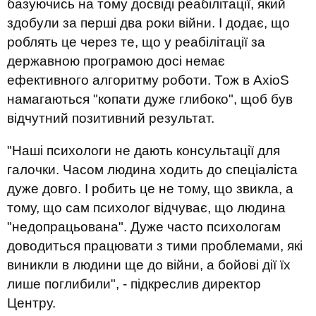
базуючись на тому досвіді реабілітації, який
здобули за перші два роки війни.
І
дода
є
, що
роблять це через те, що у реабілітації за
державною програмою досі немає
ефективного алгоритму роботи.
Тож в
AxioS
намагаються
"
копати
дуже глибоко"
, щоб був
відчутний позитивний результат
.
"Наші психологи не дають консультації для
галочки. Часом людина ходить до
спеціаліста
дуже
довго.
І робить це
не тому, що звикл
а
, а
тому
,
що сам психолог відчуває, що людина
"
недопрацьована
"
. Дуже часто психологам
доводиться працювати з тими проблемами, які
виникли в людини ще до війни, а бойові дії їх
лише поглибили"
, -
підкреслив директор
Центру
.