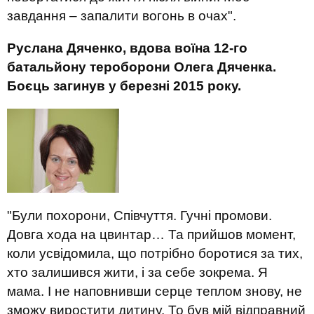
завдання – запалити вогонь в очах".
Руслана Дяченко, вдова воїна 12-го
батальйону тероборони Олега Дяченка.
Боєць загинув у березні 2015 року.
"Були похорони, Співчуття. Гучні промови.
Довга хода на цвинтар… Та прийшов момент,
коли усвідомила, що потрібно боротися за тих,
хто залишився жити, і за себе зокрема. Я
мама. І не наповнивши серце теплом знову, не
зможу виростити дитину. То був мій відправний