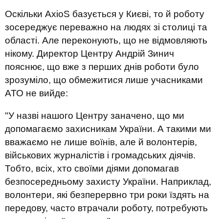
Оскільки
AxioS
базується у Києві, то
й
роботу
зосереджує переважно на людях зі столиці та
області. Але переконують, що не відмовляють
нікому.
Д
иректор Центру
Андрій Зинич
пояснює, що вже з перших днів роботи було
зрозуміло, що обмежитися лише учасниками
АТО не вийде:
"
У назві нашого
Ц
ентру заначено, що ми
допомагаємо захисникам України. А такими ми
вважаємо не лише воїнів, але й волонтерів,
військових журналістів і громадських діячів.
Тобто, всі
х
, хто своїми діями допомагав
безпосередньому захисту України. Наприклад,
волонтери, які безперервно три роки їздять на
передову, часто втрачали роботу, потребують