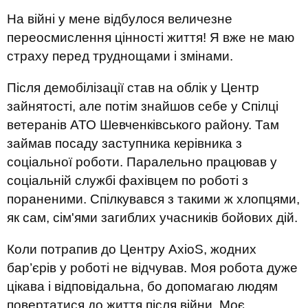
На війні у мене відбулося величезне
переосмислення цінності життя! Я вже не маю
страху перед труднощами і змінами.
Після демобілізації став на облік у Центр
зайнятості, але потім знайшов себе у Спілці
ветеранів АТО Шевченківського району. Там
займав посаду заступника керівника з
соціальної роботи
.
П
аралельно працював у
соціальній службі фахівцем по роботі з
пораненими.
С
пілкувався з такими ж хлопцями,
як сам, сім'ями загиблих
учасників бойових дій
.
К
оли потрапив до Центру
AxioS
,
жодних
бар’єрів у роботі не відчував
. Моя робота дуже
цікава і відповідальна, бо допомагаю людям
повертатися до життя
після
війни. Моє