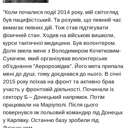
"Коли почалися події 2014 року, мій світогляд
був пацифістський. Та розумів, що певний час
вимагає певних дій. Тож став підтягувати
фізичний стан. Ходив на військові вишколи,
курси тактичної медицини. Був волонтером.
Доля звела мене з Володимиром Кочетковим-
Сукачем, який організував волонтерське
об’єднання "Аеророзвідка". Його мета припала
мені до душі, тому доєднався до нього. В січні
2015 року поїхав на фронт та активно брав
участь у фронтовій діяльності. Починали із
сектору Б – Донецький напрямок. Потім
працювали на Маріуполі. Після цього
повернувся як польовий командир під Донецьк
у Карлівку. Останню базу зробили під
Луганськом.