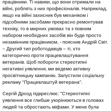
працівники.
Т
і навики,
що вони
отримал
и
на
війні, роблять з н
их
професіонал
ів
. Наприклад,
якщо на війні
захисник
був механіком
і
підсобними засобами прекрасно ремонтував
техніку, то в мирних умовах
та з повним
набором необхідних засобів
він буде просто
незамінним працівником, - пояснив Андрій Світ
.
– Другий тип роботодавців
–
ті,
хто
категорично проти працевлаштування
ветеранів.
Щоб побороти стереотипні
негативні уявлення, ми ведемо активну
просвітницьку кампанію.
Запустили соціальну
рекламу "Працевлаштуй ветерана".
Сергій Дрозд
підкреслює: "С
тереотипні
уявлення
все глибше укорінюються в головах
людей
та обростають міфами
.
У мене була