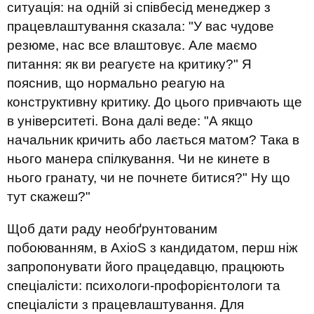
ситуація
:
н
а одній зі співбесід менеджер з
працевлаштування сказала: "У вас чудове
резюме, нас все влаштовує. Але маємо
питання: як ви реагуєте на критику?" Я
пояснив, що нормально реагую на
конструктивну критику
.
Д
о цього привчають ще
в університеті. Вона далі веде: "А якщо
начальник кричить або лається матом? Така в
нього манера спілкування. Чи не кинете в
нього гранат
у, чи
не
почнете битися
?" Ну що
тут скажеш?"
Щоб дати раду необґрунтованим
побоюванням, в
AxioS
з кандидатом,
перш ніж
запропонувати
його
працедавцю,
працюють
спеціалісти: психологи-профорієнтологи та
спеціалісти з працевлаштування.
Д
ля