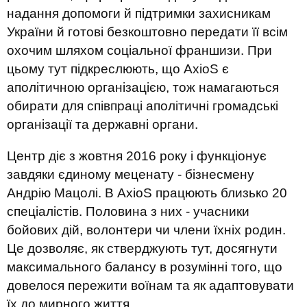
надання допомоги
й
підтримки захисникам
України
й готові
безкоштовно
передати
її
в
сім
охочим
шляхом соціальної
франшиз
и
. При
цьому тут підкреслюють, що
AxioS
є
аполітичною організацією,
тож
намагаються
обирати для співпраці аполітичні громадські
організації та державні органи.
Центр діє з жовтня 2016 року і функціонує
завдяки єдиному
меценату
-
бізнесмену
Андрію Мацолі.
В
AxioS
працюють близько 20
спеціалістів. Половина з них
- учасники
бойових дій, волонтери чи члени їхніх родин
.
Це
дозволяє
, як стверджують
тут
,
досягнути
максимального балансу
в
розумінні
того,
що
довелося пережити воїнам та
як адапт
ов
увати
їх до мирного життя.