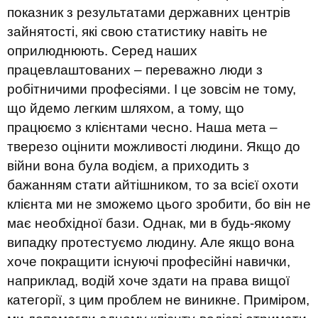
показник
з результатами державних центрів
зайнятості, які свою статистику навіть не
оприлюднюють. Серед наших
працевлаштованих – переважно люди з
робітничими професіями. І це зовсім не тому,
що йдемо легким шляхом, а тому
,
що
працюємо з клієнтами чесно. Наша мета –
тверезо оцінити можливості людини. Якщо до
війни вона була водієм, а приходить з
бажанням стати айтішником, то за всієї охоти
клієнта ми не зможемо цього зробити, бо він не
має необхідної бази. Однак
,
ми
в
будь-якому
випадку протестуємо людину. Але якщо вона
хоче покращити
існуючі
професійні
навички
,
наприклад,
воді
й хоче
здати на права вищ
ої
категорі
ї
, з цим проблем не виникне.
Приміром,