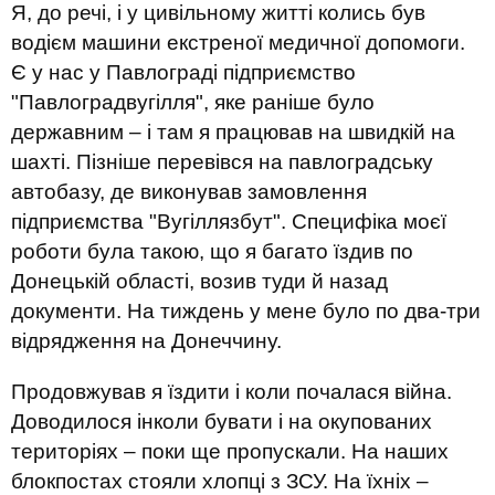
Я, до речі, і у цивільному житті колись був
водієм машини екстреної медичної допомоги.
Є у нас у Павлограді підприємство
"Павлоградвугілля", яке раніше було
державним – і там я працював на швидкій на
шахті. Пізніше перевівся на павлоградську
автобазу, де виконував замовлення
підприємства "Вугіллязбут". Специфіка моєї
роботи була такою, що я багато їздив по
Донецькій області, возив туди й назад
документи. На тиждень у мене було по два-три
відрядження на Донеччину.
Продовжував я їздити і коли почалася війна.
Доводилося інколи бувати і на окупованих
територіях – поки ще пропускали. На наших
блокпостах стояли хлопці з ЗСУ. На їхніх –