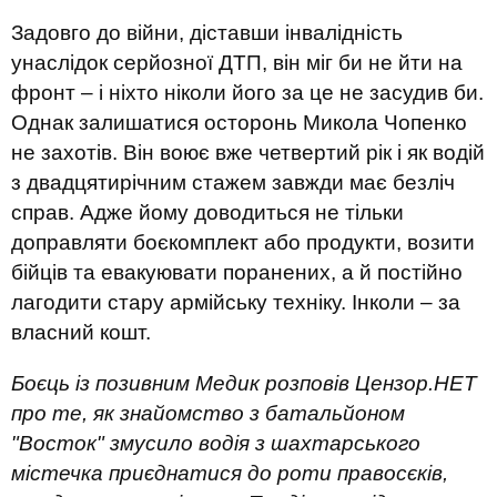
Задовго до війни, діставши інвалідність
унаслідок серйозної ДТП, він міг би не йти на
фронт – і ніхто ніколи його за це не засудив би.
Однак залишатися осторонь Микола Чопенко
не захотів. Він воює вже четвертий рік і як водій
з двадцятирічним стажем завжди має безліч
справ. Адже йому доводиться не тільки
доправляти боєкомплект або продукти, возити
бійців та евакуювати поранених, а й постійно
лагодити стару армійську техніку. Інколи – за
власний кошт.
Боєць із позивним Медик розповів Цензор.НЕТ
про те, як знайомство з батальйоном
"Восток" змусило водія з шахтарського
містечка приєднатися до роти правосєків,