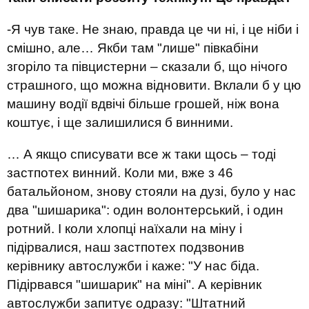
-Я чув таке. Не знаю, правда це чи ні, і це ніби і
смішно, але… Якби там "лише" півкабіни
згоріло та півцистерни – сказали б, що нічого
страшного, що можна відновити. Вклали б у цю
машину водії вдвічі більше грошей, ніж вона
коштує, і ще залишилися б винними.
… А якщо списувати все ж таки щось – тоді
застпотех винний. Коли ми, вже з 46
батальйоном, знову стояли на дузі, було у нас
два "шишарика": один волонтерський, і один
ротний. І коли хлопці наїхали на міну і
підірвалися, наш застпотех подзвонив
керівнику автослужби і каже: "У нас біда.
Підірвався "шишарик" на міні". А керівник
автослужби запитує одразу: "Штатний