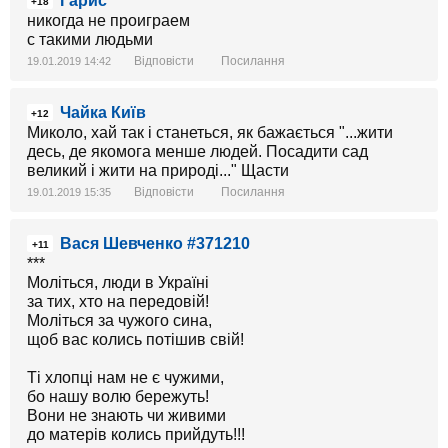
Гарис
+18
никогда не проиграем
с такими людьми
Відповісти
Посилання
19.01.2019 14:42
Чайка Київ
+12
Миколо, хай так і станеться, як бажається "...жити
десь, де якомога менше людей. Посадити сад
великий і жити на природі..." Щасти
Відповісти
Посилання
19.01.2019 15:35
Вася Шевченко #371210
+11
***
Моліться, люди в Україні
за тих, хто на передовій!
Моліться за чужого сина,
щоб вас колись потішив свій!
Ті хлопці нам не є чужими,
бо нашу волю бережуть!
Вони не знають чи живими
до матерів колись прийдуть!!!