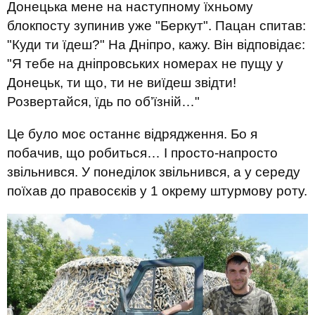
Донецька мене на наступному їхньому
блокпосту зупинив уже "Беркут". Пацан спитав:
"Куди ти їдеш?" На Дніпро, кажу. Він відповідає:
"Я тебе на дніпровських номерах не пущу у
Донецьк, ти що, ти не виїдеш звідти!
Розвертайся, їдь по об’їзній…"
Це було моє останнє відрядження. Бо я
побачив, що робиться… І просто-напросто
звільнився. У понеділок звільнився, а у середу
поїхав до правосєків у 1 окрему штурмову роту.