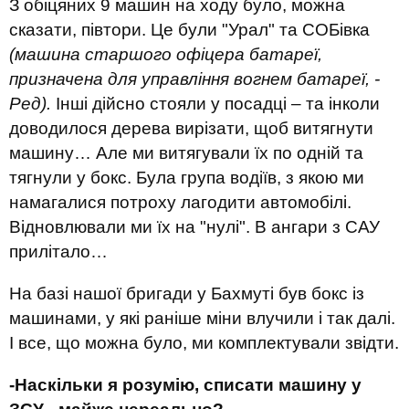
З обіцяних 9 машин на ходу було, можна
сказати, півтори. Це були "Урал" та СОБівка
(машина старшого офіцера батареї,
призначена для управління вогнем батареї, -
Ред).
Інші дійсно стояли у посадці – та інколи
доводилося дерева вирізати, щоб витягнути
машину… Але ми витягували їх по одній та
тягнули у бокс. Була група водіїв, з якою ми
намагалися потроху лагодити автомобілі.
Відновлювали ми їх на "нулі". В ангари з САУ
прилітало…
На базі нашої бригади у Бахмуті був бокс із
машинами, у які раніше міни влучили і так далі.
І все, що можна було, ми комплектували звідти.
-Наскільки я розумію, списати машину у