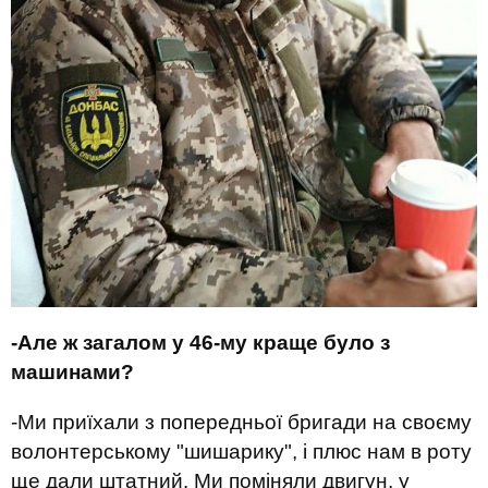
-Але ж загалом у 46-му краще було з
машинами?
-Ми приїхали з попередньої бригади на своєму
волонтерському "шишарику", і плюс нам в роту
ще дали штатний. Ми поміняли двигун, у