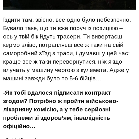
Їздити там, звісно, все одно було небезпечно.
Бувало таке, що ти вже поруч із позицією – і
ось у твій бік йдуть трасери. Ти вивертаєш
кермо вліво, потрапляєш все ж таки на свій
саморобний з’їзд з траси, і думаєш у цей час:
краще все ж таки перевернутися, ніж якщо
влучать у машину чергою з кулемета. Адже у
машині завжди було по 5-6 бійців…
-Як тобі вдалося підписати контракт
згодом? Потрібно ж пройти військово-
лікарняну комісію, а у тебе серйозні
проблеми зі здоров’ям, інвалідність
офіційно…