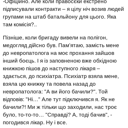
-Офіційно. Але коли правосєки екстрено
підписували контракти – я цілу ніч возив людей
групами на штаб батальйону для цього. Яка
там комісія?..
Пізніше, коли бригаду вивели на полігон,
медогляд дійсно був. Пам’ятаю, замість мене
до невропатолога на моє прохання зайшов
інший боєць. І я із заповненою вже обхідною
книжкою пішов до наступного лікаря –
здається, до психіатра. Психіатр взяла мене,
взяла цю книжку та повела назад до
невропатолога: "А ви його бачили?". Той
відповів: "Ні…" Але тут підключився я. Як не
бачили?! Ми ж тільки що заходили, нас троє
було, то-то-то… "Справді? А, тоді бачив", -
погодився лікар. Ну і все.