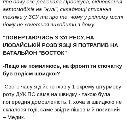
про дачу екс-регіонала Продівуса, відновлення
автомобілів на "нулі", складнощі списання
техніки у ЗСУ та про те, чому у рідному місті
йому не хочеться виходити з дому.
"ПОВЕРТАЮЧИСЬ З ЗУГРЕСУ
, НА
ІЛОВАЙСЬКІЙ РОЗВ
’ЯЗЦІ Я ПОТРАПИВ НА
БАТАЛЬЙОН "ВОСТОК"
-Якщо не помиляюсь, на фронті ти спочатку
був водієм швидкої?
-Свого часу я дійсно їхав у 1 окрему штурмову
роту ДУК ПС саме на швидку - такою була
попередня домовленість. І, хоча зі швидкою не
склалося тоді, саме звідти пішов мій позивний
– Медик.