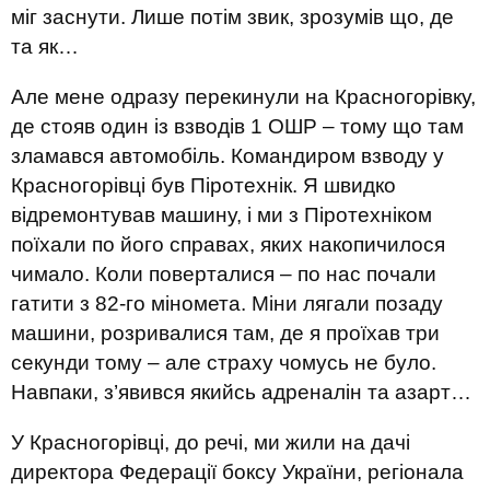
міг заснути. Лише потім звик, зрозумів що, де
та як…
Але мене одразу перекинули на Красногорівку,
де стояв один із взводів 1 ОШР – тому що там
зламався автомобіль. Командиром взводу у
Красногорівці був Піротехнік. Я швидко
відремонтував машину, і ми з Піротехніком
поїхали по його справах, яких накопичилося
чимало. Коли поверталися – по нас почали
гатити з 82-го міномета. Міни лягали позаду
машини, розривалися там, де я проїхав три
секунди тому – але страху чомусь не було.
Навпаки, з’явився якийсь адреналін та азарт…
У Красногорівці, до речі, ми жили на дачі
директора Федерації боксу України, регіонала