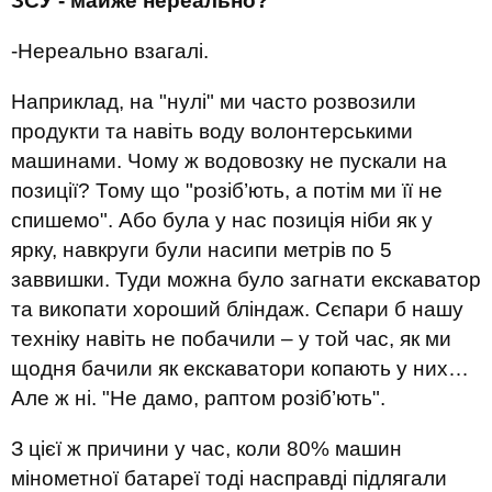
ЗСУ - майже нереально?
-Нереально взагалі.
Наприклад, на "нулі" ми часто розвозили
продукти та навіть воду волонтерськими
машинами. Чому ж водовозку не пускали на
позиції? Тому що "розіб’ють, а потім ми її не
спишемо". Або була у нас позиція ніби як у
ярку, навкруги були насипи метрів по 5
заввишки. Туди можна було загнати екскаватор
та викопати хороший бліндаж. Сєпари б нашу
техніку навіть не побачили – у той час, як ми
щодня бачили як екскаватори копають у них…
Але ж ні. "Не дамо, раптом розіб’ють".
З цієї ж причини у час, коли 80% машин
мінометної батареї тоді насправді підлягали