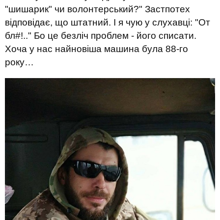
"шишарик" чи волонтерський?" Застпотех
відповідає, що штатний. І я чую у слухавці: "От
бл#!.." Бо це безліч проблем - його списати.
Хоча у нас найновіша машина була 88-го
року…