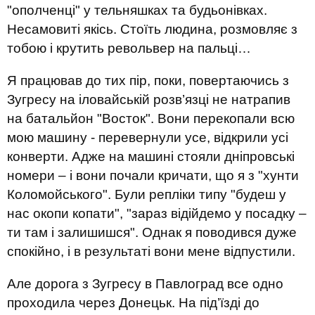
"ополченці" у тельняшках та будьонівках.
Несамовиті якісь. Стоїть людина, розмовляє з
тобою і крутить револьвер на пальці…
Я працював до тих пір, поки, повертаючись з
Зугресу на іловайській розв’язці не натрапив
на батальйон "Восток". Вони перекопали всю
мою машину - перевернули усе, відкрили усі
конверти. Адже на машині стояли дніпровські
номери – і вони почали кричати, що я з "хунти
Коломойського". Були репліки типу "будеш у
нас окопи копати", "зараз відійдемо у посадку –
ти там і залишишся". Однак я поводився дуже
спокійно, і в результаті вони мене відпустили.
Але дорога з Зугресу в Павлоград все одно
проходила через Донецьк. На під’їзді до