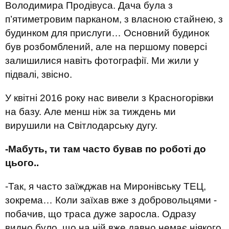
Володимира Продівуса. Дача була з
п’ятиметровим парканом, з власною стайнею, з
будинком для прислуги… Основний будинок
був розбомблений, але на першому поверсі
залишилися навіть фотографії. Ми жили у
підвалі, звісно.
У квітні 2016 року нас вивели з Красногорівки
на базу. Але менш ніж за тиждень ми
вирушили на Світлодарську дугу.
-Мабуть, ти там часто бував по роботі до
цього..
-Так, я часто заїжджав на Миронівську ТЕЦ,
зокрема… Коли заїхав вже з добровольцями -
побачив, що траса дуже заросла. Одразу
видно було, що на ній вже давно немає ніякого