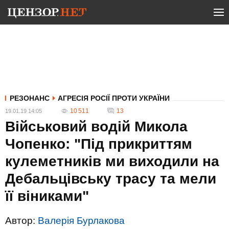
РЕЗОНАНС
АГРЕСІЯ РОСІЇ ПРОТИ УКРАЇНИ
10 511
13
19.01.19 14:05
Військовий водій Микола
Чопенко: "Під прикриттям
кулеметників ми виходили на
Дебальцівську трасу та мели
її віниками"
Автор:
Валерія Бурлакова