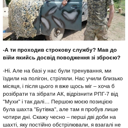
-А ти проходив строкову службу? Мав до
війи якийсь досвід поводження зі зброєю?
-Ні. Але на базі у нас були тренування, ми
їздили на полігон, стріляли. Нас учили близько
місяця, і після цього я вже щось міг – хоча б
розібрати та зібрати АК, відрізнити РПГ-7 від
"Мухи" і так далі… Першою моєю позицією
була шахта "Бутівка", але там я пробув лише
чотири дні. Скажу чесно – перші дві доби на
шахті, яку постійно обстрілювали, я взагалі не