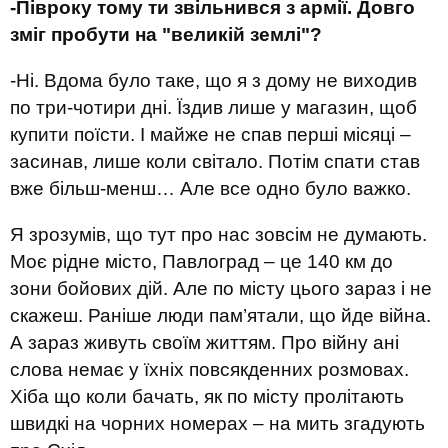
-Півроку тому ти звільнився з армії. Довго
зміг пробути на "великій землі"?
-Ні. Вдома було таке, що я з дому не виходив
по три-чотири дні. Їздив лише у магазин, щоб
купити поїсти. І майже не спав перші місяці –
засинав, лише коли світало. Потім спати став
вже більш-менш… Але все одно було важко.
Я зрозумів, що тут про нас зовсім не думають.
Моє рідне місто, Павлоград – це 140 км до
зони бойових дій. Але по місту цього зараз і не
скажеш. Раніше люди пам’ятали, що йде війна.
А зараз живуть своїм життям. Про війну ані
слова немає у їхніх повсякденних розмовах.
Хіба що коли бачать, як по місту пролітають
швидкі на чорних номерах – на мить згадують