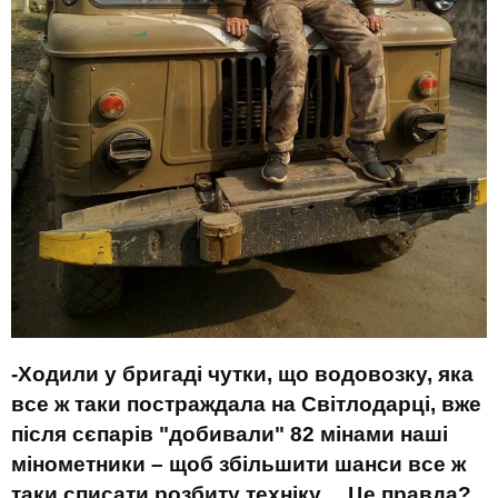
-Ходили у бригаді чутки, що водовозку, яка
все ж таки постраждала на Світлодарці, вже
після сєпарів "добивали" 82 мінами наші
мінометники – щоб збільшити шанси все ж
таки списати розбиту техніку… Це правда?