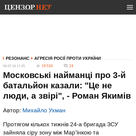
РЕЗОНАНС
АГРЕСІЯ РОСІЇ ПРОТИ УКРАЇНИ
19 534
24
04.07.19 17:25
Московські найманці про 3-й
батальйон казали: "Це не
люди, а звірі", - Роман Якимів
Автор:
Михайло Ухман
Протягом кількох тижнів 24-а бригада ЗСУ
зайняла сіру зону між Мар’їнкою та