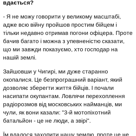
вдається?
- Я не можу говорити у великому масштабі,
адже всю війну пройшов простим бійцем і
тільки недавно отримав погони офіцера. Проте
бачив багато і можна з упевненістю сказати,
що ми завжди показуємо, хто господар на
нашій землі.
Зайшовши у Чигирі, ми дуже старанно
окопалися. Це безпрограшний варіант, який
дозволяє зберегти життя бійців. І почали
насипати окупантам. Ловлячи перехоплення
радіорозмов від московських найманців, ми
чули, як вони казали: "3-й мотопіхотний
батальйон - це не люди, а звірі".
Їм вдалося захопити нашу землю, проте це не