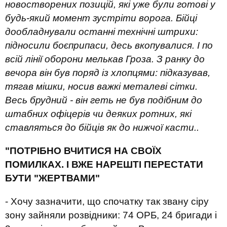
новостворених позицій, які уже були готові у
будь-який момент зустріти ворога. Бійці
дообладнували останні технічні штрихи:
підносили боєприпаси, десь вкопувалися. І по
всій лінії оборони мелькав Гроза. З ранку до
вечора він був поряд із хлопцями: підказував,
тягав мішки, носив важкі металеві сітки.
Весь брудний - він геть не був подібним до
штабних офіцерів чи деяких ротних, які
ставляться до бійців як до нижчої касти..
"ПОТРІБНО ВЧИТИСЯ НА СВОЇХ
ПОМИЛКАХ. І ВЖЕ НАРЕШТІ ПЕРЕСТАТИ
БУТИ "ЖЕРТВАМИ"
- Хочу зазначити, що спочатку так звану сіру
зону зайняли розвідники: 74 ОРБ, 24 бригади і