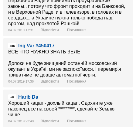
Верховной Раде и принимать проукраинские
законы.. потому что фронт проходит и на Банковой,
и в Верховной Раде, и в телевизоре, в головах и в
сердцах... а Украине нужна только победа над
врагом, над проклятой Рашкой!
Відповісти
Посилання
04.07.2019 17:31
Ing Var #450417
+36
ВСЕ ЧТО НУЖНО ЗНАТЬ ЗЕЛЕ
Допоки не буде знищений останній московський
окупант в Україні, ми не заспокоїмося. І перемир'я
триватиме не довше автоматної черги.
Відповісти
Посилання
04.07.2019 17:36
Harib Da
+8
Хороший кацап - дохлый кацап. Сдохните уже
наконец все на своей *********, сделайте Землю
чище.
Відповісти
Посилання
04.07.2019 23:40