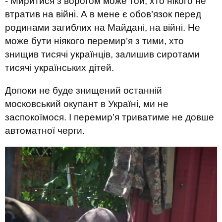
- Миритися з ворогом може той, хто нікого не
втратив на війні. А в мене є обов’язок перед
родинами загиблих на Майдані, на війні. Не
може бути ніякого перемир’я з тими, хто
знищив тисячі українців, залишив сиротами
тисячі українських дітей.
Допоки не буде знищений останній
московський окупант в Україні, ми не
заспокоїмося. І перемир’я триватиме не довше
автоматної черги.