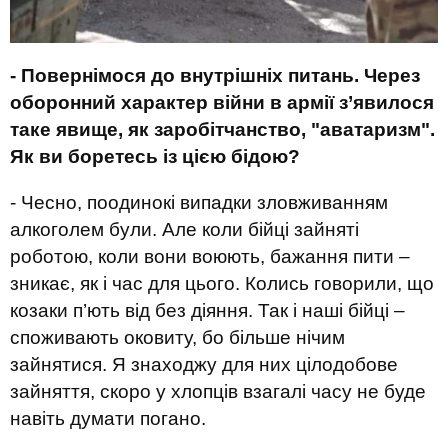
- Повернімося до внутрішніх питань. Через
оборонний характер війни в армії
з’
явилося
таке явище, як заробітчанство, "аватаризм".
Як ви боретесь із цією бідою?
- Чесно, поодинокі випадки зловживанням
алкоголем були. Але коли бійці зайняті
роботою, коли вони воюють, бажання пити –
зникає, як і час для цього. Колись говорили, що
козаки п’ють від без діяння. Так і наші бійці –
споживають оковиту, бо більше нічим
зайнятися. Я знаходжу для них цілодобове
зайняття, скоро у хлопців взагалі часу не буде
навіть думати погано.