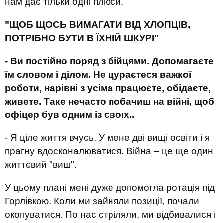
нам дає тільки одні плюси.
"
ЩОБ ЩОСЬ ВИМАГАТИ ВІД ХЛОПЦІВ,
ПОТРІБНО БУТИ В ЇХНІЙ ШКУРІ
"
- Ви постійно поряд з бійцями. Допомагаєте
їм словом і ділом. Не цураєтеся важкої
роботи, нарівні з усіма працюєте, обідаєте,
живете. Таке нечасто побачиш на війні, щоб
офіцер був одним із своїх..
- Я ціле життя вчусь. У мене дві вищі освіти і я
прагну вдосконалюватися. Війна – це ще один
життєвий "виш".
У цьому плані мені дуже допомогла ротація під
Горлівкою. Коли ми зайняли позиції, почали
окопуватися. По нас стріляли, ми відбивалися і