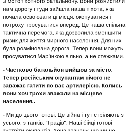
3 мотопіхотного батальйону. Вони розчистили
нам дорогу і туди зайшла наша піхота, яка
почала освоювати ці місця, окопуватися і
потроху просуватися вперед. Це наша спільна
тактична перемога, яка дозволила зменшити
ризик для життя мирного населення. Для них
була розмінована дорога. Тепер вони можуть
просуватися Мар’їнкою вільно, а не стежками.
- Частково батальйон вийшов за місто.
Тепер російським окупантам нічого не
заважає гатити по вас артилерією. Колись
вони хоч трохи зважали на місцеве
населення..
- Ми до цього готові. Це війна і тут стріляють з
усього: з танків, "Градів". Наші бійці готові
зустріти окупантів. Хоча зазначу, що ми не