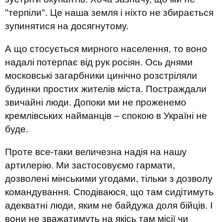
"терпіли". Це наша земля і ніхто не збирається
зупинятися на досягнутому.
А що стосується мирного населення, то воно
надалі потерпає від рук росіян. Ось днями
московські загарбники цинічно розстріляли
будинки простих жителів міста. Постраждали
звичайні люди. Допоки ми не проженемо
кремлівських найманців – спокою в Україні не
буде.
Проте все-таки величезна надія на нашу
артилерію. Ми застосовуємо гармати,
дозволені мінськими угодами, тільки з дозволу
командування. Сподіваюся, що там сидітимуть
адекватні люди, яким не байдужа доля бійців. І
вони не зважатимуть на якісь там місії чи