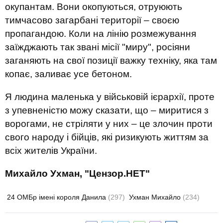
окупантам. Вони окопуються, отруюють
тимчасово загарбані території – своєю
пропагандою. Коли на лінію розмежування
заїжджають так звані місії "миру", росіяни
заганяють на свої позиції важку техніку, яка там
копає, заливає усе бетоном.
Я людина маленька у військовій ієрархії, проте
з упевненістю можу сказати, що – миритися з
ворогами, не стріляти у них – це злочин проти
свого народу і бійців, які ризикують життям за
всіх жителів України.
Михайло Ухман, "Цензор.НЕТ"
24 ОМБр імені короля Данила
(297)
Ухман Михайло
(234)