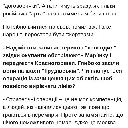
"договорняки". А гатитимуть зразу, як тільки
російська "арта" намагатиметься бити по нас.
Потрібно вчитися на своїх помилках. І вже
нарешті перестати бути "жертвами".
- Над містом зависає терикон "крокодил",
звідки окупанти обстрілюють Мар
’
їнку і
передмістя Красногорівки. Глибоко засіли
вони на шахті "Трудівській
"
. Чи планується
операція із зачищення цих об’єктів, щоб
повністю вирівняти лінію?
- Стратегічні операції – це не моя компетенція,
а людей, які навчалися цього і які поки що
граються в перемир’я. Проте запам’ятайте, що
нічого неможливого немає. Адже це Москва