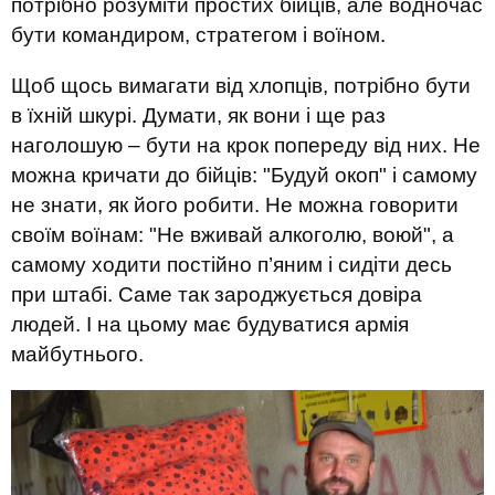
потрібно розуміти простих бійців, але водночас
бути командиром, стратегом і воїном.
Щоб щось вимагати від хлопців, потрібно бути
в їхній шкурі. Думати, як вони і ще раз
наголошую – бути на крок попереду від них. Не
можна кричати до бійців: "Будуй окоп" і самому
не знати, як його робити. Не можна говорити
своїм воїнам: "Не вживай алкоголю, воюй", а
самому ходити постійно п’яним і сидіти десь
при штабі. Саме так зароджується довіра
людей. І на цьому має будуватися армія
майбутнього.