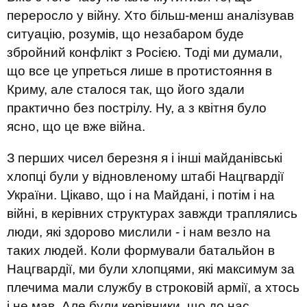
переросло у війну. Хто більш-менш аналізував
ситуацію, розумів, що незабаром буде
збройний конфлікт з Росією. Тоді ми думали,
що все це упреться лише в протистояння в
Криму, але сталося так, що його здали
практично без пострілу. Ну, а з квітня було
ясно, що це вже війна.
З перших чисел березня я і інші майданівські
хлопці були у відновленому штабі Нацгвардії
України. Цікаво, що і на Майдані, і потім і на
війні, в керівних структурах завжди траплялись
люди, які здорово мислили - і нам везло на
таких людей. Коли формували батальйон в
Нацгвардії, ми були хлопцями, які максимум за
плечима мали службу в строковій армії, а хтось
і не мав. Але були керівники, що до нас