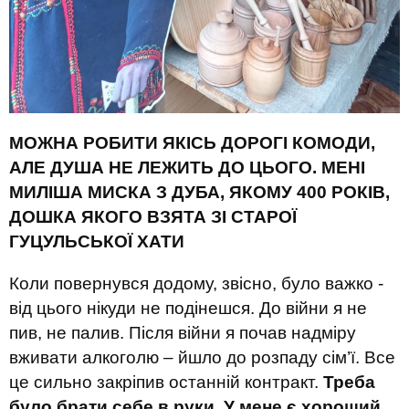
МОЖНА РОБИТИ ЯКІСЬ ДОРОГІ КОМОДИ,
АЛЕ ДУША НЕ ЛЕЖИТЬ ДО ЦЬОГО. МЕНІ
МИЛІША МИСКА З ДУБА, ЯКОМУ 400 РОКІВ,
ДОШКА ЯКОГО ВЗЯТА ЗІ СТАРОЇ
ГУЦУЛЬСЬКОЇ ХАТИ
Коли повернувся додому, звісно, було важко -
від цього нікуди не подінешся. До війни я не
пив, не палив. Після війни я почав надміру
вживати алкоголю – йшло до розпаду сім’ї. Все
це сильно закріпив останній контракт.
Треба
було брати себе в руки. У мене є хороший