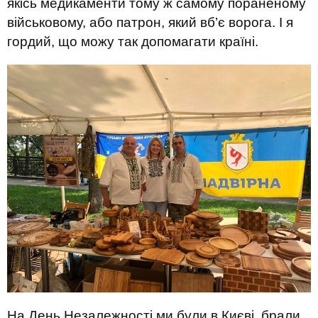
якісь медикаменти тому ж самому пораненому
військовому, або патрон, який вб’є ворога. І я
гордий, що можу так допомагати країні.
На День Незалежності ми були в Києві, брали