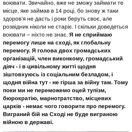
воювати. Звичайно, вже не зможу займати те
місце, яке займав в 14 році, бо знову ж таки
здоров’я не дасть і роки беруть своє, але
розвідник ніколи не старіє. І скільки доведеться
воювати – ніхто не знає.
Я не сприймаю
перемогу лише на сході, як глобальну
перемогу. Я голова двох громадських
організацій, член виконкому, громадський
діяч - і в цивільному житті щодня
зіштовхуюсь із соціальним безладом, і
щодня війна тут - не гірша за війну там. Тому
поки ми не переможемо оцей тупізм,
бюрократію, марнотратство, місцевих
царків - немає чого говорити про перемогу.
Виграний бій на Сході не буде виграною
війною в державі.