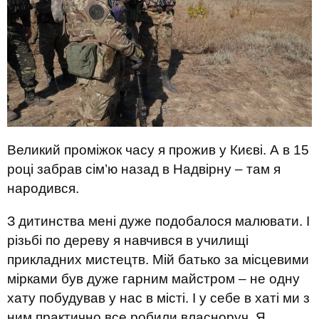
Великий проміжок часу я прожив у Києві. А в 15
році забрав сім’ю назад в Надвірну – там я
народився.
З дитинства мені дуже подобалося малювати. І
різьбі по дереву я навчився в училищі
прикладних мистецтв. Мій батько за місцевими
мірками був дуже гарним майстром – не одну
хату побудував у нас в місті. І у себе в хаті ми з
ним практично все робили власноруч. Я