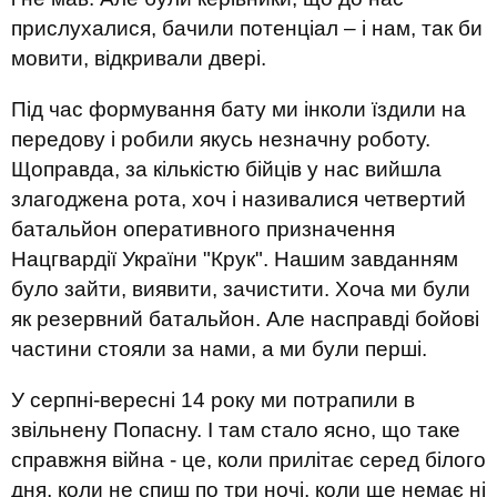
прислухалися, бачили потенціал – і нам, так би
мовити, відкривали двері.
Під час формування бату ми інколи їздили на
передову і робили якусь незначну роботу.
Щоправда, за кількістю бійців у нас вийшла
злагоджена рота, хоч і називалися четвертий
батальйон оперативного призначення
Нацгвардії України "Крук". Нашим завданням
було зайти, виявити, зачистити. Хоча ми були
як резервний батальйон. Але насправді бойові
частини стояли за нами, а ми були перші.
У серпні-вересні 14 року ми потрапили в
звільнену Попасну. І там стало ясно, що таке
справжня війна - це, коли прилітає серед білого
дня, коли не спиш по три ночі, коли ще немає ні