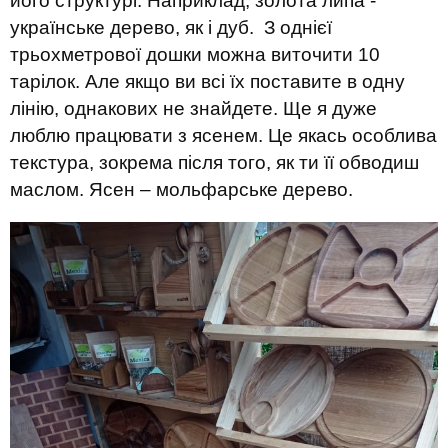
його структурі. Наприклад, золота липа -
українське дерево, як і дуб. З однієї
трьохметрової дошки можна виточити 10
тарілок. Але якщо ви всі їх поставите в одну
лінію, однакових не знайдете. Ще я дуже
люблю працювати з ясенем. Це якась особлива
текстура, зокрема після того, як ти її обводиш
маслом. Ясен – мольфарське дерево.