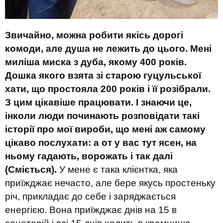
Звичайно, можна робити якісь дорогі
комоди, але душа не лежить до цього. Мені
миліша миска з дуба, якому 400 років.
Дошка якого взята зі старою гуцульської
хати, що простояла 200 років і її розібрали.
З цим цікавіше працювати. І знаючи це,
інколи люди починають розповідати такі
історії про мої вироби, що мені аж самому
цікаво послухати: а от у вас тут ясен, на
ньому гадають, ворожать і так далі
(Сміється).
У мене є така клієнтка, яка
приїжджає нечасто, але бере якусь простеньку
річ, прикладає до себе і заряджається
енергією. Вона приїжджає днів на 15 в