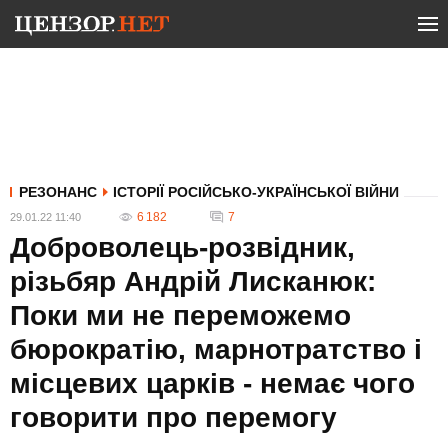
РЕЗОНАНС
ІСТОРІЇ РОСІЙСЬКО-УКРАЇНСЬКОЇ ВІЙНИ
6 182
7
29.01.22 11:40
Доброволець-розвідник,
різьбяр Андрій Лисканюк:
Поки ми не переможемо
бюрократію, марнотратство і
місцевих царків - немає чого
говорити про перемогу