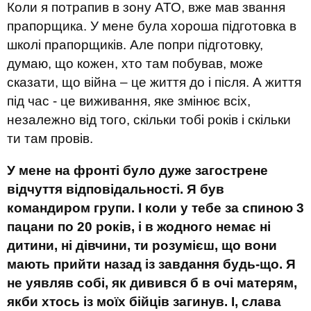
Коли я потрапив в зону АТО, вже мав звання
прапорщика. У мене була хороша підготовка в
школі прапорщиків. Але попри підготовку,
думаю, що кожен, хто там побував, може
сказати, що війна – це життя до і після. А життя
під час - це виживання, яке змінює всіх,
незалежно від того, скільки тобі років і скільки
ти там провів.
У мене на фронті було дуже загострене
відчуття відповідальності. Я був
командиром групи. І коли у тебе за спиною 3
пацани по 20 років, і в жодного немає ні
дитини, ні дівчини, ти розумієш, що вони
мають прийти назад із завдання будь-що. Я
не уявляв собі, як дивився б в очі матерям,
якби хтось із моїх бійців загинув. І, слава