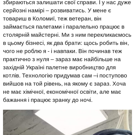
збираються залишати свої справи. І у нас дуже
серйозні намірі – розвиватись. У мене є
товариш в Коломиї, теж ветеран, він
займається палетами і паралельно працює в
столярній майстерні. Ми з ним перекликаємось
в цьому бізнесі, як два брати: щось робить він,
чого не роблю я - і навпаки. Він починав теж
практично з нуля – зараз має найбільше на
західній Україні палетне виробництво для
котлів. Технологію придумав сам –і поступово
вийшов на той рівень, на якому є зараз. Хоча
не має хімічної, економічної освіти, але має
бажання і працює зранку до ночі.