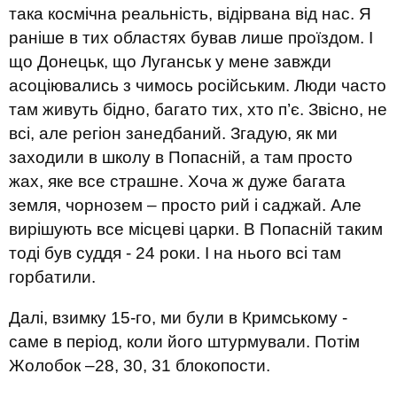
така космічна реальність, відірвана від нас. Я
раніше в тих областях бував лише проїздом. І
що Донецьк, що Луганськ у мене завжди
асоціювались з чимось російським. Люди часто
там живуть бідно, багато тих, хто п’є. Звісно, не
всі, але регіон занедбаний. Згадую, як ми
заходили в школу в Попасній, а там просто
жах, яке все страшне. Хоча ж дуже багата
земля, чорнозем – просто рий і саджай. Але
вирішують все місцеві царки. В Попасній таким
тоді був суддя - 24 роки. І на нього всі там
горбатили.
Далі, взимку 15-го, ми були в Кримському -
саме в період, коли його штурмували. Потім
Жолобок –28, 30, 31 блокопости.