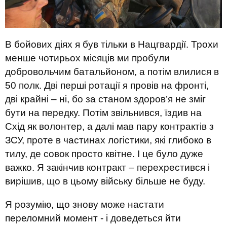
В бойових діях я був тільки в Нацгвардії. Трохи
менше чотирьох місяців ми пробули
добровольчим батальйоном, а потім влилися в
50 полк. Дві перші ротації я провів на фронті,
дві крайні – ні, бо за станом здоров’я не зміг
бути на передку. Потім звільнився, їздив на
Схід як волонтер, а далі мав пару контрактів з
ЗСУ, проте в частинах логістики, які глибоко в
тилу, де совок просто квітне. І це було дуже
важко. Я закінчив контракт – перехрестився і
вирішив, що в цьому війську більше не буду.
Я розумію, що знову може настати
переломний момент - і доведеться йти