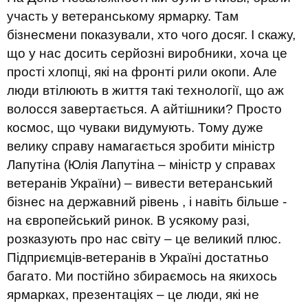
участь у ветеранському ярмарку. Там
бізнесмени показували, хто чого досяг. І скажу,
що у нас досить серйозні виробники, хоча це
прості хлопці, які на фронті рили окопи. Але
люди втілюють в життя такі технології, що аж
волосся завертається. А айтішники? Просто
космос, що чуваки видумують. Тому дуже
велику справу намагається зробити міністр
Лапутіна (Юлія Лапутіна – міністр у справах
ветеранів України) – вивести ветеранський
бізнес на державний рівень , і навіть більше -
на європейський ринок. В усякому разі,
розказують про нас світу – це великий плюс.
Підприємців-ветеранів в Україні достатньо
багато. Ми постійно збираємось на якихось
ярмарках, презентаціях – це люди, які не