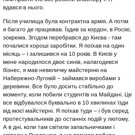
вдався в нього.
Після училища була контрактна армія. А потім
я багато де працював. Їздив за кордон, в Росію,
зокрема. Згодом перебрався до Києва - там
почалися хороші заробітки. Я поїхав на один
місяць – і залишився на 10 років. В Києві у
мене народилося двоє синів, налагодився
бізнес, я мав невеличку майстерню на
Набережно-Луговій – займався виробами з
деревини. Все було досить стабільно до
моменту, коли побили студентів на Майдані. Це
все відбувалося буквально в 10 хвилинах їзди
від моєї майстерні. Я поїхав туди – і був серед
протестувальників до останніх подій у лютому.
А в дні, коли там світили запальничками і