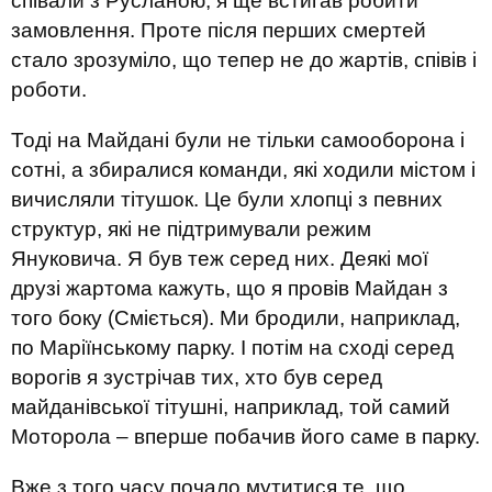
співали з Русланою, я ще встигав робити
замовлення. Проте після перших смертей
стало зрозуміло, що тепер не до жартів, співів і
роботи.
Тоді на Майдані були не тільки самооборона і
сотні, а збиралися команди, які ходили містом і
вичисляли тітушок. Це були хлопці з певних
структур, які не підтримували режим
Януковича. Я був теж серед них. Деякі мої
друзі жартома кажуть, що я провів Майдан з
того боку (Сміється). Ми бродили, наприклад,
по Маріїнському парку. І потім на сході серед
ворогів я зустрічав тих, хто був серед
майданівської тітушні, наприклад, той самий
Моторола – вперше побачив його саме в парку.
Вже з того часу почало мутитися те, що