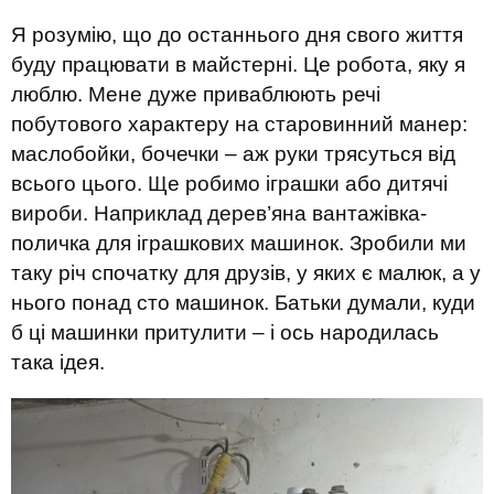
Я розумію, що до останнього дня свого життя
буду працювати в майстерні. Це робота, яку я
люблю. Мене дуже приваблюють речі
побутового характеру на старовинний манер:
маслобойки, бочечки – аж руки трясуться від
всього цього. Ще робимо іграшки або дитячі
вироби. Наприклад дерев’яна вантажівка-
поличка для іграшкових машинок. Зробили ми
таку річ спочатку для друзів, у яких є малюк, а у
нього понад сто машинок. Батьки думали, куди
б ці машинки притулити – і ось народилась
така ідея.