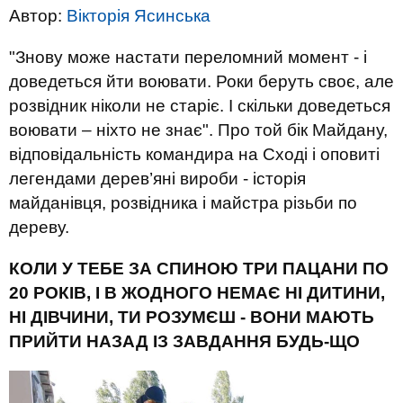
Автор:
Вікторія Ясинська
"Знову може настати переломний момент - і
доведеться йти воювати. Роки беруть своє, але
розвідник ніколи не старіє. І скільки доведеться
воювати – ніхто не знає". Про той бік Майдану,
відповідальність командира на Сході і оповиті
легендами дерев’яні вироби - історія
майданівця, розвідника і майстра різьби по
дереву.
КОЛИ У ТЕБЕ ЗА СПИНОЮ ТРИ ПАЦАНИ ПО
20 РОКІВ, І В ЖОДНОГО НЕМАЄ НІ ДИТИНИ,
НІ ДІВЧИНИ, ТИ РОЗУМЄШ - ВОНИ МАЮТЬ
ПРИЙТИ НАЗАД ІЗ ЗАВДАННЯ БУДЬ-ЩО