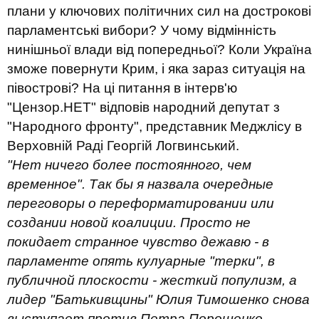
плани у ключових політичних сил на дострокові
парламентські вибори? У чому відмінність
нинішньої влади від попередньої? Коли Україна
зможе повернути Крим, і яка зараз ситуація на
півострові? На ці питання в інтерв'ю
"Цензор.НЕТ" відповів народний депутат з
"Народного фронту", представник Меджлісу в
Верховній Раді Георгій Логвинський.
"Нет ничего более постоянного, чем
временное". Так бы я назвала очередные
переговоры о переформатировании или
создании новой коалиции. Просто не
покидает странное чувство дежавю - в
парламенте опять кулуарные "терки", в
публичной плоскости - жесткий популизм, а
лидер "Батькивщины" Юлия Тимошенко снова
выступает против Петра Порошенко.