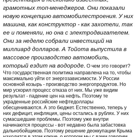
грамотных топ-менеджеров. Они показали
новую концепцию автомобилестроения. У них
машина, как конструктор - как захотели, так
ее и поменяли, но она с электродвигателем.
Они за неделю собрали инвестиций на
миллиард долларов. А Тойота выпустила в
массовое производство автомобиль,
который ездит на водороде.
О чем это говорит?
Что государственная политика направлена на то, чтобы
максимально уйти от энергозависимости. У России
основной козырь - производство энергопродуктов. Но
мир ускорил процесс отказа от них. Мы уже видим
результат - падение цен на нефть. Поэтому те
украденные российские нефтедоллары
обесцениваются. А это бюджет. Естественно, теперь у
них дефицит, инфляция, цены остались в рублях. У них
сумасшедшие проблемы. Поэтому уже внутри
начинаются процессы - вот недавно была забастовка
дальнобойщиков. Поэтому решение деоккупации Крыма
находится в этом ключе, о котором мы с вами говорим.