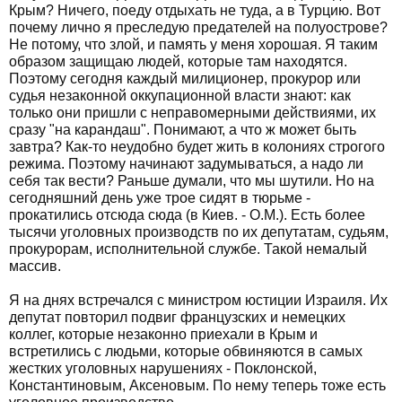
Крым? Ничего, поеду отдыхать не туда, а в Турцию. Вот
почему лично я преследую предателей на полуострове?
Не потому, что злой, и память у меня хорошая. Я таким
образом защищаю людей, которые там находятся.
Поэтому сегодня каждый милиционер, прокурор или
судья незаконной оккупационной власти знают: как
только они пришли с неправомерными действиями, их
сразу "на карандаш". Понимают, а что ж может быть
завтра? Как-то неудобно будет жить в колониях строгого
режима. Поэтому начинают задумываться, а надо ли
себя так вести? Раньше думали, что мы шутили. Но на
сегодняшний день уже трое сидят в тюрьме -
прокатились отсюда сюда (в Киев. - О.М.). Есть более
тысячи уголовных производств по их депутатам, судьям,
прокурорам, исполнительной службе. Такой немалый
массив.
Я на днях встречался с министром юстиции Израиля. Их
депутат повторил подвиг французских и немецких
коллег, которые незаконно приехали в Крым и
встретились с людьми, которые обвиняются в самых
жестких уголовных нарушениях - Поклонской,
Константиновым, Аксеновым. По нему теперь тоже есть