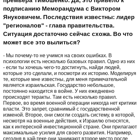
премьера Тимошенко. Да, это привело к
подписанию Меморандума с Виктором
Януковичем. Последствия известны: лидер
"регионалов" - глава правительства.
Ситуация достаточно сейчас схожа. Во что
может все это вылиться?
- Мы почему-то не учимся на своих ошибках. В
психологии есть несколько базовых правил. Одно из них
- если ты хочешь чего-то достигнуть, найди людей,
которые это сделали, и посмотри их историю. Моделируя
те, которые мне известны, для меня примечательной
является израильская. Государство небольшое,
постоянно находится в войне. У них ежедневно
происходят теракты. Там есть несколько правил.
Первое, во время военной операции никогда нет критики
власти. Это запрет, сравнимый с государственной
изменой. Второе, они смогли создать систему, в которой,
несмотря на военные действия, к Израилю относятся,
как к интересной инвестиционной стране. Они прилагают
максимальные усилия для своего развития. Например,
сегодня в хай-теке они занимают второе место после