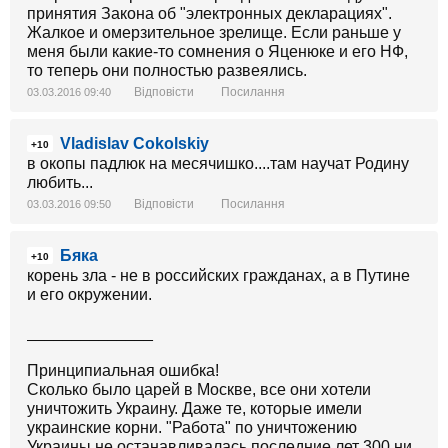
принятия Закона об "электронных декларациях".
Жалкое и омерзительное зрелище. Если раньше у
меня были какие-то сомнения о Яценюке и его НФ,
то теперь они полностью развеялись.
Відповісти
Посилання
03.03.2016 09:40
Vladislav Cokolskiy
+10
в окопы падлюк на месячишко....там научат Родину
любить...
Відповісти
Посилання
03.03.2016 09:50
Бяка
+10
корень зла - не в российских гражданах, а в Путине
и его окружении.
______________
Принципиальная ошибка!
Сколько было царей в Москве, все они хотели
уничтожить Украину. Даже те, которые имели
украинские корни. "Работа" по уничтожению
Украины не останавливалась последние лет 300 ни