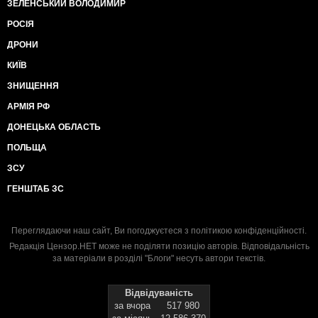
ЗЕЛЕНСЬКИЙ ВОЛОДИМИР
РОСІЯ
ДРОНИ
КИЇВ
ЗНИЩЕННЯ
АРМІЯ РФ
ДОНЕЦЬКА ОБЛАСТЬ
ПОЛЬЩА
ЗСУ
ГЕНШТАБ ЗС
Переглядаючи наш сайт, Ви погоджуєтеся з
політикою конфіденційності
.
Редакція Цензор.НЕТ може не поділяти позицію авторів. Відповідальність
за матеріали в розділі "Блоги" несуть автори текстів.
Відвідуваність
за вчора
517 980