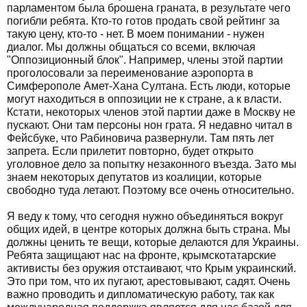
парламентом была брошена граната, в результате чего
погибли ребята. Кто-то готов продать свой рейтинг за
такую цену, кто-то - нет. В моем понимании - нужен
диалог. Мы должны общаться со всеми, включая
"Оппозиционный блок". Например, члены этой партии
проголосовали за переименование аэропорта в
Симферополе Амет-Хана Султана. Есть люди, которые
могут находиться в оппозиции не к стране, а к власти.
Кстати, некоторых членов этой партии даже в Москву не
пускают. Они там персоны нон грата. Я недавно читал в
Фейсбуке, что Рабиновича развернули. Там пять лет
запрета. Если прилетит повторно, будет открыто
уголовное дело за попытку незаконного въезда. Зато мы
знаем некоторых депутатов из коалиции, которые
свободно туда летают. Поэтому все очень относительно.
Я веду к тому, что сегодня нужно объединяться вокруг
общих идей, в центре которых должна быть страна. Мы
должны ценить те вещи, которые делаются для Украины.
Ребята защищают нас на фронте, крымскотатарские
активисты без оружия отстаивают, что Крым украинский.
Это при том, что их пугают, арестовывают, садят. Очень
важно проводить и дипломатическую работу, так как