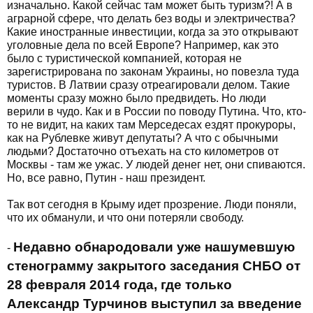
изначально. Какой сейчас там может быть туризм?! А в
аграрной сфере, что делать без воды и электричества?
Какие иностранные инвестиции, когда за это открывают
уголовные дела по всей Европе? Например, как это
было с туристической компанией, которая не
зарегистрирована по законам Украины, но повезла туда
туристов. В Латвии сразу отреагировали делом. Такие
моменты сразу можно было предвидеть. Но люди
верили в чудо. Как и в России по поводу Путина. Что, кто-
то не видит, на каких там Мерседесах ездят прокуроры,
как на Рублевке живут депутаты? А что с обычными
людьми? Достаточно отъехать на сто километров от
Москвы - там же ужас. У людей денег нет, они спиваются.
Но, все равно, Путин - наш президент.
Так вот сегодня в Крыму идет прозрение. Люди поняли,
что их обманули, и что они потеряли свободу.
Недавно обнародовали уже нашумевшую
-
стенограмму закрытого заседания СНБО от
28 февраля 2014 года, где только
Александр Турчинов выступил за введение