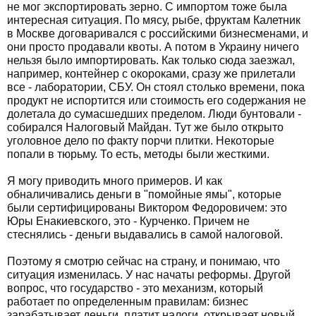
не мог экспортировать зерно. С импортом тоже была
интересная ситуация. По мясу, рыбе, фруктам Калетник
в Москве договаривался с российскими бизнесменами, и
они просто продавали квоты. А потом в Украину ничего
нельзя было импортировать. Как только сюда заезжал,
например, контейнер с окороками, сразу же прилетали
все - лаборатории, СБУ. Он стоял столько времени, пока
продукт не испортится или стоимость его содержания не
долетала до сумасшедших пределом. Люди бунтовали -
собирался Налоговый Майдан. Тут же было открыто
уголовное дело по факту порчи плитки. Некоторые
попали в тюрьму. То есть, методы были жесткими.
Я могу приводить много примеров. И как
обналичивались деньги в "помойные ямы", которые
были сертифицированы Виктором Федоровичем: это
Юры Енакиевского, это - Курченко. Причем не
стеснялись - деньги выдавались в самой налоговой.
Поэтому я смотрю сейчас на страну, и понимаю, что
ситуация изменилась. У нас начаты реформы. Другой
вопрос, что государство - это механизм, который
работает по определенным правилам: бизнес
зарабатывает деньги, платит налоги, открывает новый,