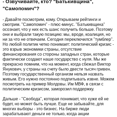
- Озвучивайте, кто? "Батькивщина",
"Самопомич"?
- Давайте посмотрим, кому. Открываем рейтинги и
смотрим. "Самопомич" - плюс-минус. "Батькивщина"
осознает, что у них есть шанс получить больше. Поэтому
они и выбрали такую позицию: мы, вроде, коалиция, но
ни за что не отвечаем. Сегодня переключился "тумблер".
Но любой политик четко понимает: политический кризис -
это взрыв экономики страны, отсутствие
финансирования со стороны западных стран, которые
фактически создают наше государство с нуля. Мы же
прекрасно помним, что на момент, когда сбежал Виктор
Янукович, у страны на счету было двести тысяч гривен.
Поэтому государственный организм нельзя назвать
живым. Его нужно постоянно подпитывать извне. Можем
посмотреть на пример Молдовы. Им МВФ, в связи с
политическим кризисом, заморозил поддержку.
Дальше - "Свобода", которая понимает, что хуже ей не
будет, но может быть лучше. Еще не забывайте, для
многих выборы - это бизнес. На бирже люди
зарабатывают деньги не только, когда акции