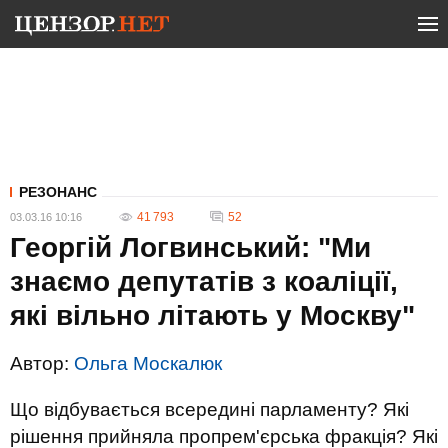
РЕЗОНАНС
41 793
52
03.03.16 10:16
Георгій Логвинський: "Ми
знаємо депутатів з коаліції,
які вільно літають у Москву"
Автор:
Ольга Москалюк
Що відбувається всередині парламенту? Які
рішення прийняла пропрем'єрська фракція? Які